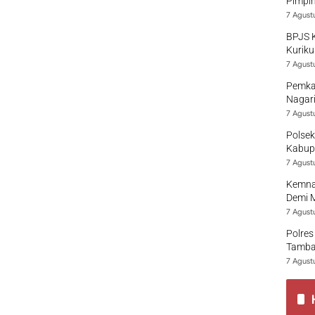
Pimpi
7 Agust
BPJS 
Kuriku
7 Agust
Pemka
Nagari
7 Agust
Polsek
Kabup
7 Agust
Kemna
Demi 
7 Agust
Polres
Tamban
7 Agust