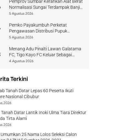
Pemprov Sumbar Kerahkan Alat Berat
6
Normalisasi Sungai Terdampak Banjir
Kuranji
5 Agustus 2026
Pemko Payakumbuh Perketat
7
Pengawasan Distribusi Pupuk
Bersubsidi bagi Petani Lokal
5 Agustus 2026
Menang Adu Pinalti Lawan Galatama
8
FC, Tigo Kayo FC Keluar Sebagai
Juara Piala Walikota Payakumbuh
4 Agustus 2026
rita Terkini
b Tanah Datar Lepas 60 Peserta Ikuti
re Nasional Cibubur
us 2026
 Tanah Datar Lantik Inoki Ulma Tiara Direktur
a Tirta Alami
us 2026
 Umumkan 25 Nama Lolos Seleksi Calon