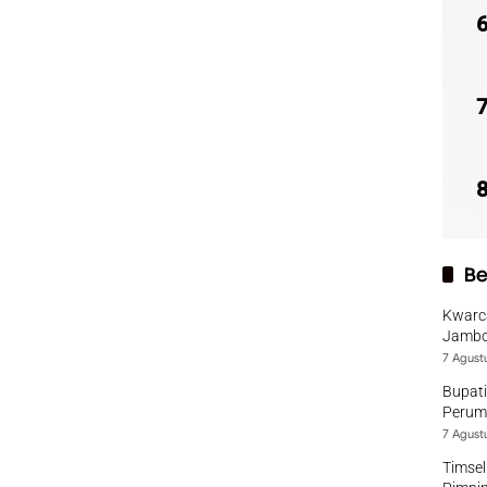
Be
Kwarca
Jambo
7 Agust
Bupati
Perumd
7 Agust
Timsel