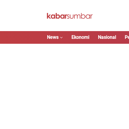
Langsung
ke
konten
News
Ekonomi
Nasional
P