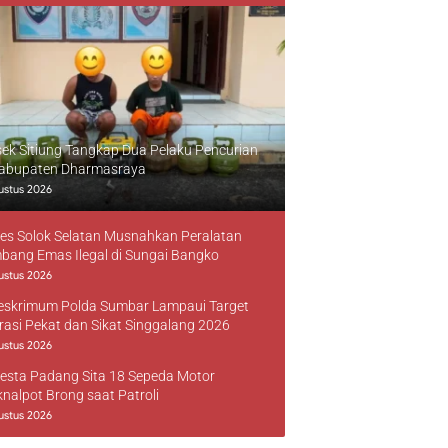
sek Sitiung Tangkap Dua Pelaku Pencurian
Kabupaten Dharmasraya
ustus 2026
res Solok Selatan Musnahkan Peralatan
bang Emas Ilegal di Sungai Bangko
ustus 2026
reskrimum Polda Sumbar Lampaui Target
rasi Pekat dan Sikat Singgalang 2026
ustus 2026
resta Padang Sita 18 Sepeda Motor
knalpot Brong saat Patroli
ustus 2026