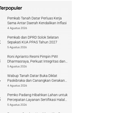
Terpopuler
Pemkab Tanah Datar Perluas Kerja
1
Sama Antar Daerah Kendalikan Inflasi
4 Agustus 2026
Pemkab dan DPRD Solok Selatan
2
Sepakati KUA PPAS Tahun 2027
5 Agustus 2026
Roni Aprianto Resmi Pimpin PWI
3
Dharmasraya, Perkuat Integritas dan
Kompetensi Jurnalis
5 Agustus 2026
Wabup Tanah Datar Buka Diklat
4
Paskibraka dan Canangkan Gerakan
Bendera
4 Agustus 2026
Pemko Padang Hibahkan Lahan untuk
5
Percepatan Layanan Sertifikasi Halal
di Sumbar
5 Agustus 2026