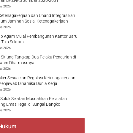
nan BAZNAS Sumbar 2026-2031
us 2026
Ketenagakerjaan dan Unand Integrasikan
lum Jaminan Sosial Ketenagakerjaan
us 2026
b Agam Mulai Pembangunan Kantor Baru
 Tiku Selatan
us 2026
 Sitiung Tangkap Dua Pelaku Pencurian di
aten Dharmasraya
us 2026
ker Sesuaikan Regulasi Ketenagakerjaan
Menjawab Dinamika Dunia Kerja
us 2026
 Solok Selatan Musnahkan Peralatan
g Emas Ilegal di Sungai Bangko
us 2026
Hukum