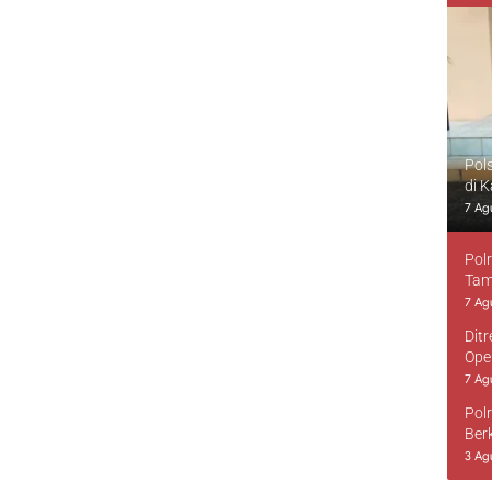
Pol
di 
7 Ag
Pol
Tam
7 Ag
Dit
Ope
7 Ag
Pol
Ber
3 Ag