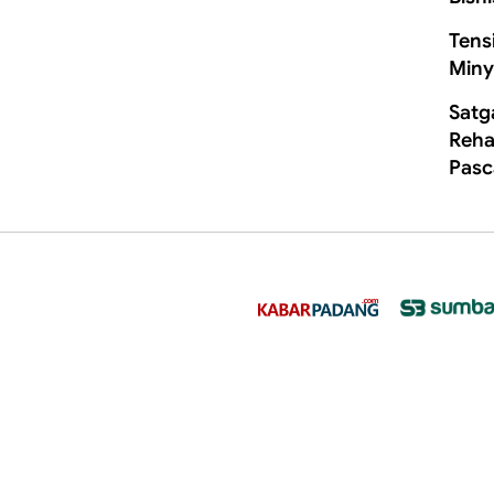
Tens
Miny
Satg
Rehab
Pasc