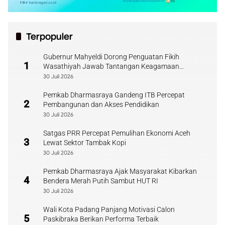
Terpopuler
Gubernur Mahyeldi Dorong Penguatan Fikih
1
Wasathiyah Jawab Tantangan Keagamaan
Kontemporer
30 Juli 2026
Pemkab Dharmasraya Gandeng ITB Percepat
2
Pembangunan dan Akses Pendidikan
30 Juli 2026
Satgas PRR Percepat Pemulihan Ekonomi Aceh
3
Lewat Sektor Tambak Kopi
30 Juli 2026
Pemkab Dharmasraya Ajak Masyarakat Kibarkan
4
Bendera Merah Putih Sambut HUT RI
30 Juli 2026
Wali Kota Padang Panjang Motivasi Calon
5
Paskibraka Berikan Performa Terbaik