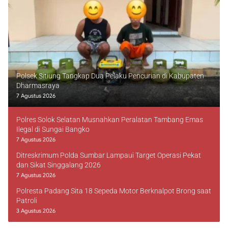
Polsek Sitiung Tangkap Dua Pelaku Pencurian di Kabupaten
Dharmasraya
7 Agustus 2026
Polres Solok Selatan Musnahkan Peralatan Tambang Emas
Ilegal di Sungai Bangko
7 Agustus 2026
Ditreskrimum Polda Sumbar Lampaui Target Operasi Pekat
dan Sikat Singgalang 2026
7 Agustus 2026
Polresta Padang Sita 18 Sepeda Motor Berknalpot Brong saat
Patroli
3 Agustus 2026