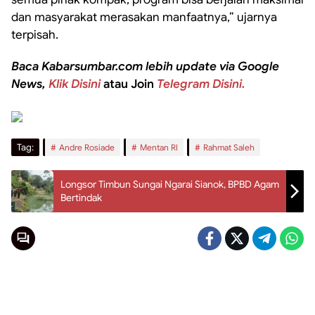
dan masyarakat merasakan manfaatnya,” ujarnya
terpisah.
Baca Kabarsumbar.com lebih update via Google
News,
Klik Disini
atau Join
Telegram Disini.
Tag:
Andre Rosiade
Mentan RI
Rahmat Saleh
Longsor Timbun Sungai Ngarai Sianok, BPBD Agam
Bertindak