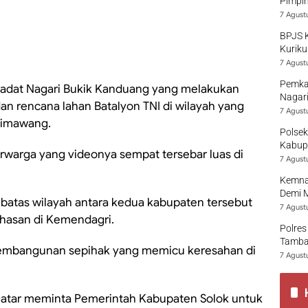
Pimpi
7 Agust
BPJS 
Kuriku
7 Agust
Pemka
a adat Nagari Bukik Kanduang yang melakukan
Nagari
 rencana lahan Batalyon TNI di wilayah yang
7 Agust
 Simawang.
Polsek
Kabup
rwarga yang videonya sempat tersebar luas di
7 Agust
Kemna
Demi 
batas wilayah antara kedua kabupaten tersebut
7 Agust
hasan di Kemendagri.
Polres
Tamban
pembangunan sepihak yang memicu keresahan di
7 Agust
Datar meminta Pemerintah Kabupaten Solok untuk