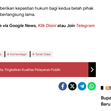
erikan kepastian hukum bagi kedua belah pihak
 berlangsung lama.
e via Google News,
Klik Disini
atau Join
Telegram
k
Kemendagri
Tanah Datar
ta, Tingkatkan Kualitas Pelayanan Publik
Bupa
Baru