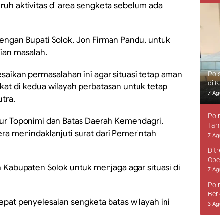
uh aktivitas di area sengketa sebelum ada
dengan Bupati Solok, Jon Firman Pandu, untuk
ian masalah.
aikan permasalahan ini agar situasi tetap aman
Pol
di 
at di kedua wilayah perbatasan untuk tetap
7 Ag
utra.
Pol
tur Toponimi dan Batas Daerah Kemendagri,
Tam
gera menindaklanjuti surat dari Pemerintah
7 Ag
Dit
Ope
 Kabupaten Solok untuk menjaga agar situasi di
7 Ag
Pol
Ber
t penyelesaian sengketa batas wilayah ini
3 Ag