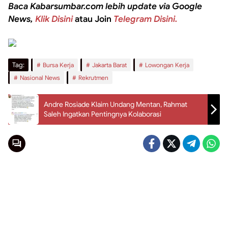
Baca Kabarsumbar.com lebih update via Google
News,
Klik Disini
atau Join
Telegram Disini.
Tag:
Bursa Kerja
Jakarta Barat
Lowongan Kerja
Nasional News
Rekrutmen
Andre Rosiade Klaim Undang Mentan, Rahmat
Saleh Ingatkan Pentingnya Kolaborasi