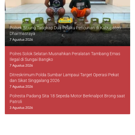
Polsek Sitiung Tangkap Dua Pelaku Pencurian di Kabupaten
Dharmasraya
7 Agustus 2026
Polres Solok Selatan Musnahkan Peralatan Tambang Emas
Ilegal di Sungai Bangko
7 Agustus 2026
Ditreskrimum Polda Sumbar Lampaui Target Operasi Pekat
dan Sikat Singgalang 2026
7 Agustus 2026
Polresta Padang Sita 18 Sepeda Motor Berknalpot Brong saat
Patroli
3 Agustus 2026