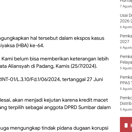
Hunta
7 Agust
Usai D
2026-2
Sumba
6 Agust
Pemka
engungkapkan hal tersebut dalam ekspos kasus
2027
iyaksa (HBA) ke-64.
6 Agust
Pemka
. Kami belum bisa memberikan keterangan lebih
Pelaya
ata Aliansyah di Padang, Kamis (25/7/2024).
5 Agust
Pemka
INT-01/L.3.10/Fd.1/06/2024, tertanggal 27 Juni
PPAS 
5 Agust
Pemko
elesai, akan menjadi kejutan karena kredit macet
Distri
yang terpilih sebagai anggota DPRD Sumbar dalam
5 Agust
g juga mengungkap tindak pidana dugaan korupsi