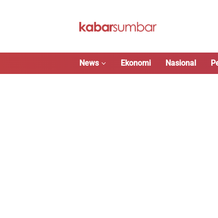
Langsung
ke
konten
News
Ekonomi
Nasional
P