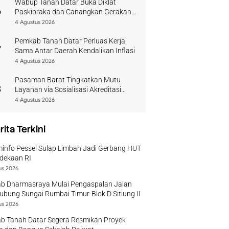
Wabup Tanah Datar Buka Diklat
6
Paskibraka dan Canangkan Gerakan
Bendera
4 Agustus 2026
Pemkab Tanah Datar Perluas Kerja
7
Sama Antar Daerah Kendalikan Inflasi
4 Agustus 2026
Pasaman Barat Tingkatkan Mutu
8
Layanan via Sosialisasi Akreditasi
Perpustakaan 2026
4 Agustus 2026
rita Terkini
info Pessel Sulap Limbah Jadi Gerbang HUT
dekaan RI
us 2026
b Dharmasraya Mulai Pengaspalan Jalan
bung Sungai Rumbai Timur-Blok D Sitiung II
us 2026
b Tanah Datar Segera Resmikan Proyek