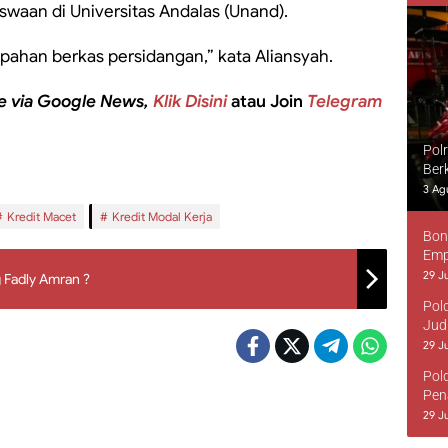
aan di Universitas Andalas (Unand).
ahan berkas persidangan,” kata Aliansyah.
e via Google News,
Klik Disini
atau Join
Telegram
Pol
Ber
3 Ag
Kredit Macet
Kredit Modal Kerja
Bon
Emp
29 Ju
 Fadly Amran ?
Pol
Jud
29 Ju
Pol
Pen
29 Ju