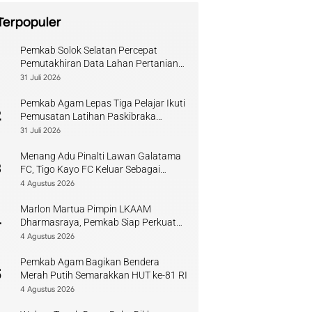
Terpopuler
Pemkab Solok Selatan Percepat
1
Pemutakhiran Data Lahan Pertanian
Pangan Berkelanjutan
31 Juli 2026
Pemkab Agam Lepas Tiga Pelajar Ikuti
2
Pemusatan Latihan Paskibraka
Sumbar
31 Juli 2026
Menang Adu Pinalti Lawan Galatama
3
FC, Tigo Kayo FC Keluar Sebagai
Juara Piala Walikota Payakumbuh
4 Agustus 2026
Marlon Martua Pimpin LKAAM
4
Dharmasraya, Pemkab Siap Perkuat
Sinergi Adat
4 Agustus 2026
Pemkab Agam Bagikan Bendera
5
Merah Putih Semarakkan HUT ke-81 RI
4 Agustus 2026