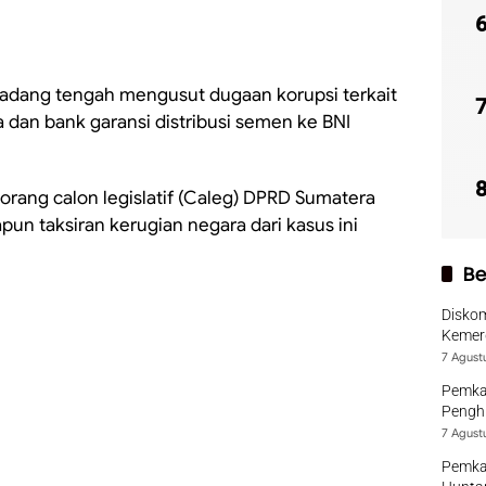
 Padang tengah mengusut dugaan korupsi terkait
a dan bank garansi distribusi semen ke BNI
orang calon legislatif (Caleg) DPRD Sumatera
pun taksiran kerugian negara dari kasus ini
Be
Diskom
Kemer
7 Agust
Pemka
Penghu
7 Agust
Pemka