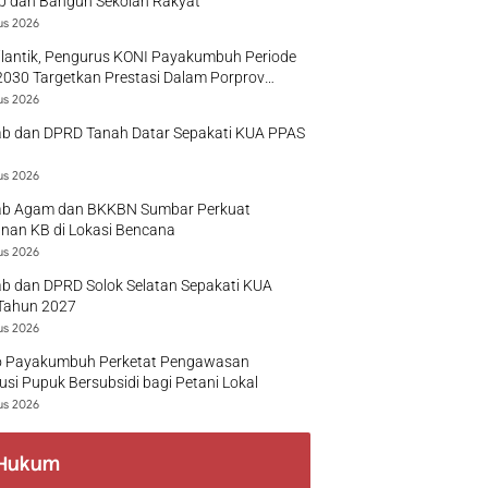
p dan Bangun Sekolah Rakyat
us 2026
ilantik, Pengurus KONI Payakumbuh Periode
030 Targetkan Prestasi Dalam Porprov
r
us 2026
b dan DPRD Tanah Datar Sepakati KUA PPAS
us 2026
b Agam dan BKKBN Sumbar Perkuat
nan KB di Lokasi Bencana
us 2026
b dan DPRD Solok Selatan Sepakati KUA
Tahun 2027
us 2026
 Payakumbuh Perketat Pengawasan
busi Pupuk Bersubsidi bagi Petani Lokal
us 2026
Hukum