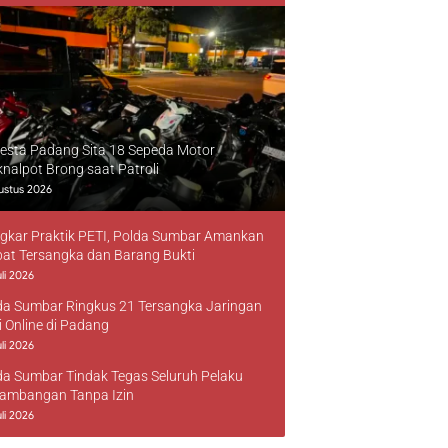
resta Padang Sita 18 Sepeda Motor
knalpot Brong saat Patroli
ustus 2026
gkar Praktik PETI, Polda Sumbar Amankan
at Tersangka dan Barang Bukti
li 2026
da Sumbar Ringkus 21 Tersangka Jaringan
i Online di Padang
li 2026
da Sumbar Tindak Tegas Seluruh Pelaku
ambangan Tanpa Izin
li 2026