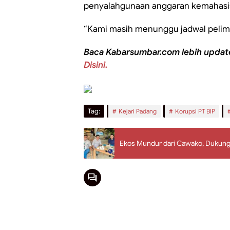
penyalahgunaan anggaran kemahasisw
“Kami masih menunggu jadwal pelimp
Baca Kabarsumbar.com lebih updat
Disini.
Tag:
Kejari Padang
Korupsi PT BIP
Ekos Mundur dari Cawako, Dukung