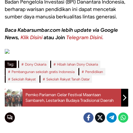
Badan Pengelola Investasi (BPI) Danantara Indonesia,
berharap warisan pendidikan ini dapat mencetak
sumber daya manusia berkualitas lintas generasi.
Baca Kabarsumbar.com lebih update via Google
News,
Klik Disini
atau Join
Telegram Disini.
Tag:
Dony Oskaria
Hibah lahan Dony Oskaria
Pembangunan sekolah gratis Indonesia
Pendidikan
Sekolah Rakyat
Sekolah Rakyat Tanah Datar
Pemko Pariaman Gelar Festival Maantaan
Sambareh, Lestarikan Budaya Tradisional Daerah