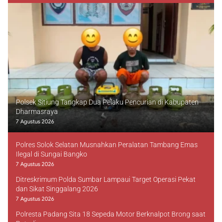
Polsek Sitiung Tangkap Dua Pelaku Pencurian di Kabupaten
Dharmasraya
7 Agustus 2026
Polres Solok Selatan Musnahkan Peralatan Tambang Emas
Ilegal di Sungai Bangko
7 Agustus 2026
Ditreskrimum Polda Sumbar Lampaui Target Operasi Pekat
dan Sikat Singgalang 2026
7 Agustus 2026
Polresta Padang Sita 18 Sepeda Motor Berknalpot Brong saat