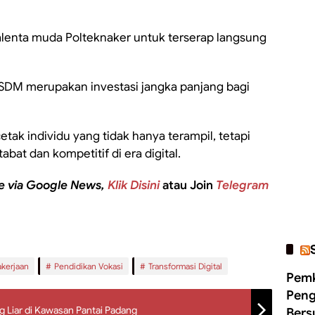
alenta muda Polteknaker untuk terserap langsung
M merupakan investasi jangka panjang bagi
k individu yang tidak hanya terampil, tetapi
at dan kompetitif di era digital.
e via Google News,
Klik Disini
atau Join
Telegram
kerjaan
Pendidikan Vokasi
Transformasi Digital
Pemk
Peng
g Liar di Kawasan Pantai Padang
Bers