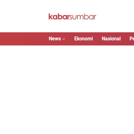
Langsung
ke
konten
News
Ekonomi
Nasional
P