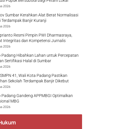
busi Pupuk Bersubsidi bagi Petani Lokal
us 2026
v Sumbar Kerahkan Alat Berat Normalisasi
 Terdampak Banjir Kuranji
us 2026
prianto Resmi Pimpin PWI Dharmasraya,
t Integritas dan Kompetensi Jurnalis
us 2026
 Padang Hibahkan Lahan untuk Percepatan
n Sertifikasi Halal di Sumbar
us 2026
 SMPN 41, Wali Kota Padang Pastikan
han Sekolah Terdampak Banjir Dikebut
us 2026
 Padang Gandeng APPMBGI Optimalkan
sional MBG
us 2026
Hukum