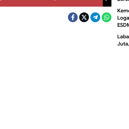
Keme
Loga
ESD
Laba
Juta