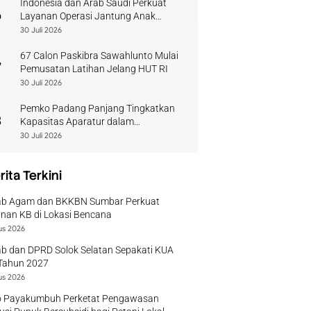
Indonesia dan Arab Saudi Perkuat
6
Layanan Operasi Jantung Anak
Sumbar
30 Juli 2026
67 Calon Paskibra Sawahlunto Mulai
7
Pemusatan Latihan Jelang HUT RI
30 Juli 2026
Pemko Padang Panjang Tingkatkan
8
Kapasitas Aparatur dalam
Penanganan Pascabencana
30 Juli 2026
rita Terkini
b Agam dan BKKBN Sumbar Perkuat
nan KB di Lokasi Bencana
us 2026
b dan DPRD Solok Selatan Sepakati KUA
Tahun 2027
us 2026
 Payakumbuh Perketat Pengawasan