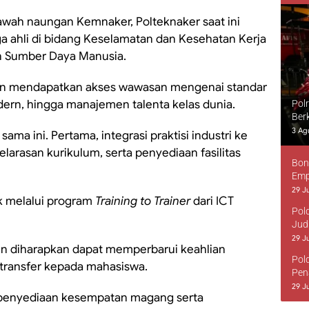
bawah naungan Kemnaker, Polteknaker saat ini
 ahli di bidang Keselamatan dan Kesehatan Kerja
men Sumber Daya Manusia.
akan mendapatkan akses wawasan mengenai standar
odern, hingga manajemen talenta kelas dunia.
Pol
Ber
3 Ag
sama ini. Pertama, integrasi praktisi industri ke
larasan kurikulum, serta penyediaan fasilitas
Bon
Emp
29 Ju
k melalui program
Training to Trainer
dari ICT
Pol
Jud
29 Ju
sen diharapkan dapat memperbarui keahlian
Pol
transfer kepada mahasiswa.
Pen
29 Ju
 penyediaan kesempatan magang serta