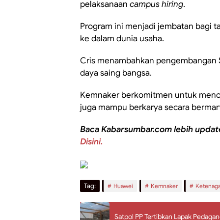
pelaksanaan
campus hiring
.
Program ini menjadi jembatan bagi t
ke dalam dunia usaha.
Cris menambahkan pengembangan SD
daya saing bangsa.
Kemnaker berkomitmen untuk menceta
juga mampu berkarya secara bermartab
Baca Kabarsumbar.com lebih updat
Disini.
Tag:
Huawei
Kemnaker
Ketenaga
Satpol PP Tertibkan Lapak Pedagan