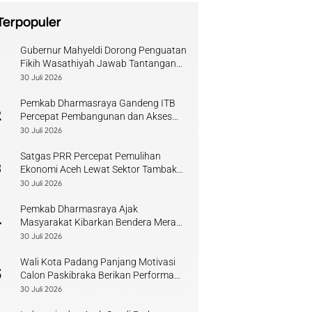
Terpopuler
Gubernur Mahyeldi Dorong Penguatan
1
Fikih Wasathiyah Jawab Tantangan
Keagamaan Kontemporer
30 Juli 2026
Pemkab Dharmasraya Gandeng ITB
2
Percepat Pembangunan dan Akses
Pendidikan
30 Juli 2026
Satgas PRR Percepat Pemulihan
3
Ekonomi Aceh Lewat Sektor Tambak
Kopi
30 Juli 2026
Pemkab Dharmasraya Ajak
4
Masyarakat Kibarkan Bendera Merah
Putih Sambut HUT RI
30 Juli 2026
Wali Kota Padang Panjang Motivasi
5
Calon Paskibraka Berikan Performa
Terbaik
30 Juli 2026