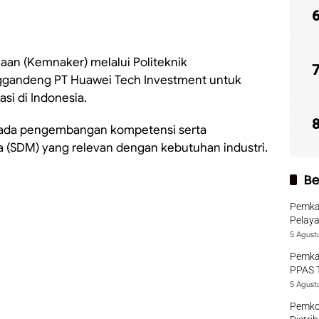
an (Kemnaker) melalui Politeknik
ggandeng PT Huawei Tech Investment untuk
si di Indonesia.
n pada pengembangan kompetensi serta
(SDM) yang relevan dengan kebutuhan industri.
Be
Pemka
Pelaya
5 Agust
Pemka
PPAS 
5 Agust
Pemko