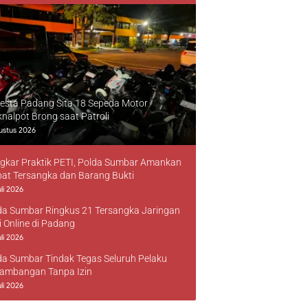
resta Padang Sita 18 Sepeda Motor
knalpot Brong saat Patroli
ustus 2026
gkar Praktik PETI, Polda Sumbar Amankan
at Tersangka dan Barang Bukti
li 2026
da Sumbar Ringkus 21 Tersangka Jaringan
i Online di Padang
li 2026
da Sumbar Tindak Tegas Seluruh Pelaku
ambangan Tanpa Izin
li 2026