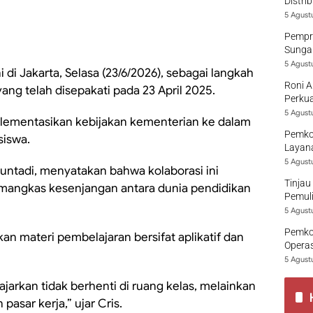
Distri
5 Agust
Pempro
Sungai
5 Agust
di Jakarta, Selasa (23/6/2026), sebagai langkah
Roni A
ng telah disepakati pada 23 April 2025.
Perkua
5 Agust
mplementasikan kebijakan kementerian ke dalam
Pemko
siswa.
Layana
5 Agust
Kuntadi, menyatakan bahwa kolaborasi ini
Tinjau
angkas kesenjangan antara dunia pendidikan
Pemuli
5 Agust
Pemko
 materi pembelajaran bersifat aplikatif dan
Opera
5 Agust
jarkan tidak berhenti di ruang kelas, melainkan
pasar kerja,” ujar Cris.