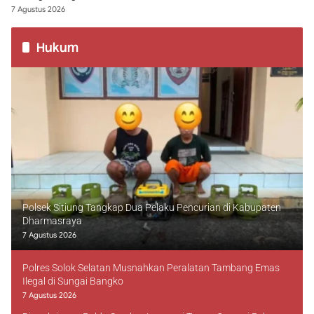
7 Agustus 2026
Hukum
Polsek Sitiung Tangkap Dua Pelaku Pencurian di Kabupaten
Dharmasraya
7 Agustus 2026
Polres Solok Selatan Musnahkan Peralatan Tambang Emas
Ilegal di Sungai Bangko
7 Agustus 2026