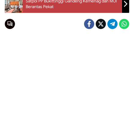
Satpol PP Bukittinggi Gandeng Kemenag dan MUI
Berantas Pekat