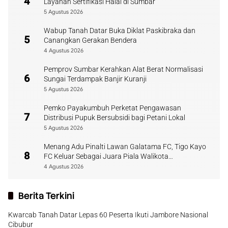
4
Layanan Sertifikasi Halal di Sumbar
5 Agustus 2026
Wabup Tanah Datar Buka Diklat Paskibraka dan
5
Canangkan Gerakan Bendera
4 Agustus 2026
Pemprov Sumbar Kerahkan Alat Berat Normalisasi
6
Sungai Terdampak Banjir Kuranji
5 Agustus 2026
Pemko Payakumbuh Perketat Pengawasan
7
Distribusi Pupuk Bersubsidi bagi Petani Lokal
5 Agustus 2026
Menang Adu Pinalti Lawan Galatama FC, Tigo Kayo
8
FC Keluar Sebagai Juara Piala Walikota
Payakumbuh
4 Agustus 2026
Berita Terkini
Kwarcab Tanah Datar Lepas 60 Peserta Ikuti Jambore Nasional
Cibubur