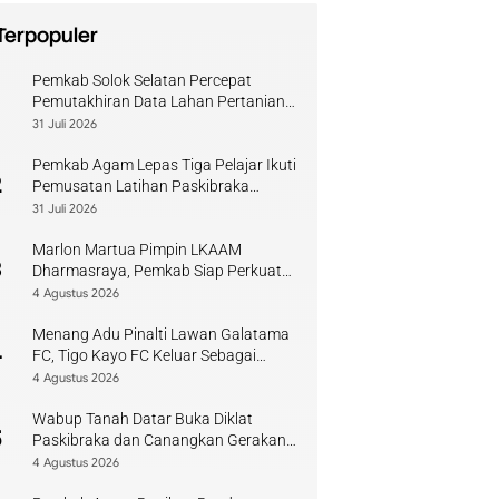
Terpopuler
Pemkab Solok Selatan Percepat
1
Pemutakhiran Data Lahan Pertanian
Pangan Berkelanjutan
31 Juli 2026
Pemkab Agam Lepas Tiga Pelajar Ikuti
2
Pemusatan Latihan Paskibraka
Sumbar
31 Juli 2026
Marlon Martua Pimpin LKAAM
3
Dharmasraya, Pemkab Siap Perkuat
Sinergi Adat
4 Agustus 2026
Menang Adu Pinalti Lawan Galatama
4
FC, Tigo Kayo FC Keluar Sebagai
Juara Piala Walikota Payakumbuh
4 Agustus 2026
Wabup Tanah Datar Buka Diklat
5
Paskibraka dan Canangkan Gerakan
Bendera
4 Agustus 2026