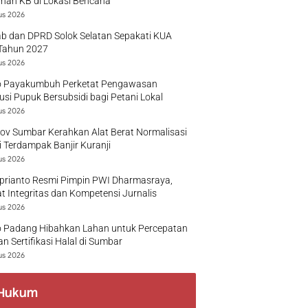
nan KB di Lokasi Bencana
us 2026
b dan DPRD Solok Selatan Sepakati KUA
Tahun 2027
us 2026
 Payakumbuh Perketat Pengawasan
busi Pupuk Bersubsidi bagi Petani Lokal
us 2026
v Sumbar Kerahkan Alat Berat Normalisasi
 Terdampak Banjir Kuranji
us 2026
prianto Resmi Pimpin PWI Dharmasraya,
t Integritas dan Kompetensi Jurnalis
us 2026
 Padang Hibahkan Lahan untuk Percepatan
n Sertifikasi Halal di Sumbar
us 2026
Hukum