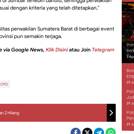
 di Sumbar terlebih dahulu, sehingga perwakilan
suai dengan kriteria yang telah ditetapkan,”
litas perwakilan Sumatera Barat di berbagai event
ovinsi pun semakin terjaga.
Pol
e via Google News,
Klik Disini
atau Join
Telegram
Ber
3 Ag
Bon
Emp
29 Ju
OPD
Pol
Jud
29 Ju
an 2 Hilang
Pol
Pen
29 Ju