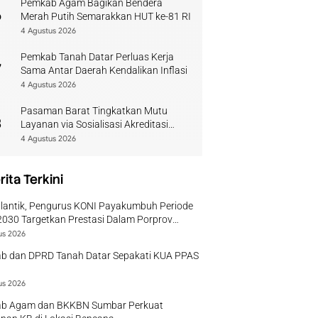
Pemkab Agam Bagikan Bendera
6
Merah Putih Semarakkan HUT ke-81 RI
4 Agustus 2026
Pemkab Tanah Datar Perluas Kerja
7
Sama Antar Daerah Kendalikan Inflasi
4 Agustus 2026
Pasaman Barat Tingkatkan Mutu
8
Layanan via Sosialisasi Akreditasi
Perpustakaan 2026
4 Agustus 2026
rita Terkini
ilantik, Pengurus KONI Payakumbuh Periode
030 Targetkan Prestasi Dalam Porprov
r
us 2026
b dan DPRD Tanah Datar Sepakati KUA PPAS
us 2026
b Agam dan BKKBN Sumbar Perkuat