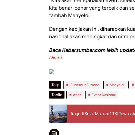
“Kita akan mengadakan event seleksi
kita benar-benar yang terbaik dan se
tambah Mahyeldi.
Dengan kebijakan ini, diharapkan kua
nasional akan meningkat dan citra pr
Baca Kabarsumbar.com lebih updat
Disini.
Tag:
Gubernur Sumbar
Mahyeldi
Topik:
Atlet
Event Nasional
Tragedi Selat Malaka: 1 TKI Tewas d