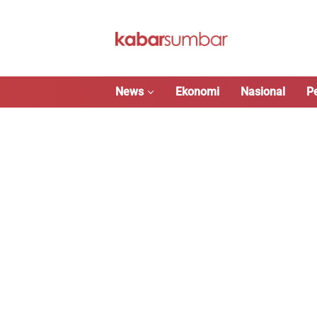
Langsung
ke
konten
News
Ekonomi
Nasional
P