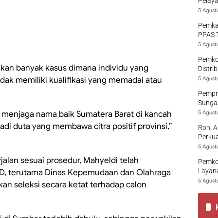
Pelaya
5 Agust
Pemka
PPAS 
5 Agust
Pemko
ukan banyak kasus dimana individu yang
Distri
idak memiliki kualifikasi yang memadai atau
5 Agust
Pempro
Sungai
 menjaga nama baik Sumatera Barat di kancah
5 Agust
adi duta yang membawa citra positif provinsi,”
Roni A
Perkua
5 Agust
lan sesuai prosedur, Mahyeldi telah
Pemko
Layana
PD, terutama Dinas Kepemudaan dan Olahraga
5 Agust
kan seleksi secara ketat terhadap calon