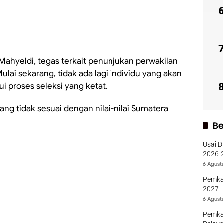
ahyeldi, tegas terkait penunjukan perwakilan
Mulai sekarang, tidak ada lagi individu yang akan
i proses seleksi yang ketat.
 yang tidak sesuai dengan nilai-nilai Sumatera
Be
Usai D
2026-2
Sumba
6 Agust
Pemka
2027
6 Agust
Pemka