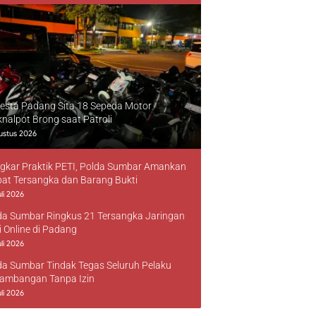
resta Padang Sita 18 Sepeda Motor
knalpot Brong saat Patroli
ustus 2026
gkar Praktik PETI, Polda Sumbar Amankan
at Tersangka dan Barang Bukti
li 2026
da Sumbar Ringkus 21 Tersangka Jaringan
i Online di Padang
li 2026
da Sumbar Tindak Tegas Seluruh Pelaku
ambangan Tanpa Izin
li 2026