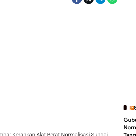
Gube
Norm
bar Kerahkan Alat Berat Normalisasi Sungai
Tang