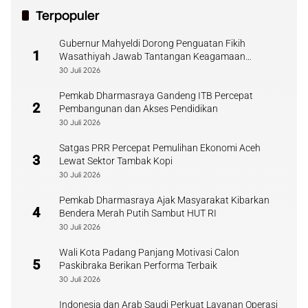
Terpopuler
Gubernur Mahyeldi Dorong Penguatan Fikih
1
Wasathiyah Jawab Tantangan Keagamaan
Kontemporer
30 Juli 2026
Pemkab Dharmasraya Gandeng ITB Percepat
2
Pembangunan dan Akses Pendidikan
30 Juli 2026
Satgas PRR Percepat Pemulihan Ekonomi Aceh
3
Lewat Sektor Tambak Kopi
30 Juli 2026
Pemkab Dharmasraya Ajak Masyarakat Kibarkan
4
Bendera Merah Putih Sambut HUT RI
30 Juli 2026
Wali Kota Padang Panjang Motivasi Calon
5
Paskibraka Berikan Performa Terbaik
30 Juli 2026
Indonesia dan Arab Saudi Perkuat Layanan Operasi