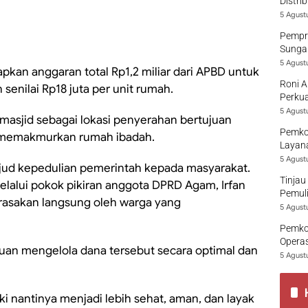
Distri
5 Agust
Pempro
Sungai
5 Agust
an anggaran total Rp1,2 miliar dari APBD untuk
Roni A
senilai Rp18 juta per unit rumah.
Perkua
5 Agust
 masjid sebagai lokasi penyerahan bertujuan
Pemko
 memakmurkan rumah ibadah.
Layana
5 Agust
d kepedulian pemerintah kepada masyarakat.
Tinjau
lalui pokok pikiran anggota DPRD Agam, Irfan
Pemuli
irasakan langsung oleh warga yang
5 Agust
Pemko
Opera
tuan mengelola dana tersebut secara optimal dan
5 Agust
i nantinya menjadi lebih sehat, aman, dan layak