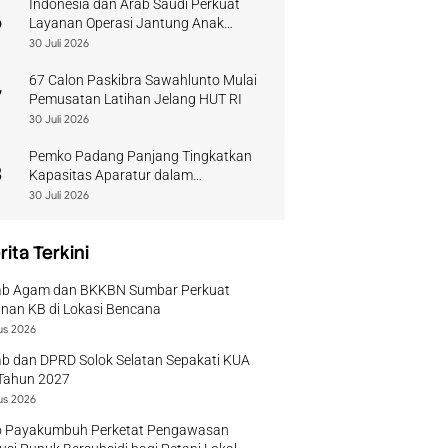
Indonesia dan Arab Saudi Perkuat
6
Layanan Operasi Jantung Anak
Sumbar
30 Juli 2026
67 Calon Paskibra Sawahlunto Mulai
7
Pemusatan Latihan Jelang HUT RI
30 Juli 2026
Pemko Padang Panjang Tingkatkan
8
Kapasitas Aparatur dalam
Penanganan Pascabencana
30 Juli 2026
rita Terkini
b Agam dan BKKBN Sumbar Perkuat
nan KB di Lokasi Bencana
us 2026
b dan DPRD Solok Selatan Sepakati KUA
Tahun 2027
us 2026
 Payakumbuh Perketat Pengawasan