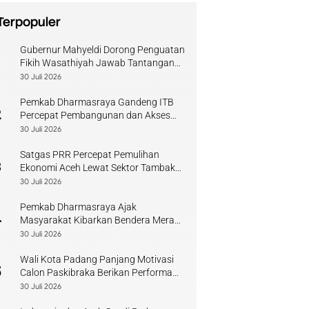
Terpopuler
Gubernur Mahyeldi Dorong Penguatan
1
Fikih Wasathiyah Jawab Tantangan
Keagamaan Kontemporer
30 Juli 2026
Pemkab Dharmasraya Gandeng ITB
2
Percepat Pembangunan dan Akses
Pendidikan
30 Juli 2026
Satgas PRR Percepat Pemulihan
3
Ekonomi Aceh Lewat Sektor Tambak
Kopi
30 Juli 2026
Pemkab Dharmasraya Ajak
4
Masyarakat Kibarkan Bendera Merah
Putih Sambut HUT RI
30 Juli 2026
Wali Kota Padang Panjang Motivasi
5
Calon Paskibraka Berikan Performa
Terbaik
30 Juli 2026