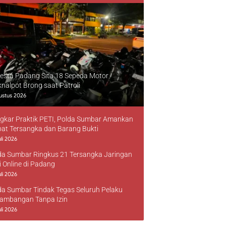
resta Padang Sita 18 Sepeda Motor
knalpot Brong saat Patroli
ustus 2026
gkar Praktik PETI, Polda Sumbar Amankan
at Tersangka dan Barang Bukti
li 2026
da Sumbar Ringkus 21 Tersangka Jaringan
i Online di Padang
li 2026
da Sumbar Tindak Tegas Seluruh Pelaku
ambangan Tanpa Izin
li 2026