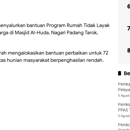
 menyalurkan bantuan Program Rumah Tidak Layak
rga di Masjid Al-Huda, Nagari Padang Tarok,
rah mengalokasikan bantuan perbaikan untuk 72
tas hunian masyarakat berpenghasilan rendah.
Be
Pemka
Pelaya
5 Agust
Pemka
PPAS 
5 Agust
Pemko