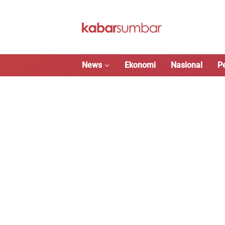
Langsung
ke
konten
News
Ekonomi
Nasional
P