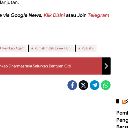
lanjutan.
e via Google News,
Klik Disini
atau Join
Telegram
Pemkab Agam
Rumah Tidak Layak Huni
Rutilahu
emkab Dharmasraya Salurkan Bantuan Gizi
Pemk
Peng
Bers