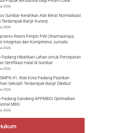
busi Pupuk Bersubsidi bagi Petani Lokal
us 2026
v Sumbar Kerahkan Alat Berat Normalisasi
 Terdampak Banjir Kuranji
us 2026
prianto Resmi Pimpin PWI Dharmasraya,
t Integritas dan Kompetensi Jurnalis
us 2026
 Padang Hibahkan Lahan untuk Percepatan
n Sertifikasi Halal di Sumbar
us 2026
 SMPN 41, Wali Kota Padang Pastikan
han Sekolah Terdampak Banjir Dikebut
us 2026
 Padang Gandeng APPMBGI Optimalkan
sional MBG
us 2026
Hukum