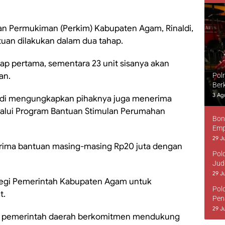
n Permukiman (Perkim) Kabupaten Agam, Rinaldi,
an dilakukan dalam dua tahap.
hap pertama, sementara 23 unit sisanya akan
an.
Pol
Ber
3 Ag
aldi mengungkapkan pihaknya juga menerima
lalui Program Bantuan Stimulan Perumahan
Bon
Emp
29 Ju
rima bantuan masing-masing Rp20 juta dengan
Pol
.
Jud
29 Ju
rategi Pemerintah Kabupaten Agam untuk
Pol
t.
Pen
29 Ju
ak, pemerintah daerah berkomitmen mendukung