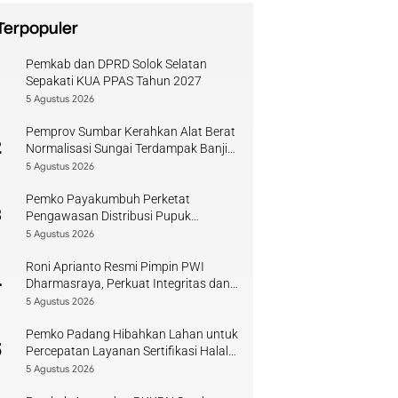
Terpopuler
Pemkab dan DPRD Solok Selatan
1
Sepakati KUA PPAS Tahun 2027
5 Agustus 2026
Pemprov Sumbar Kerahkan Alat Berat
2
Normalisasi Sungai Terdampak Banjir
Kuranji
5 Agustus 2026
Pemko Payakumbuh Perketat
3
Pengawasan Distribusi Pupuk
Bersubsidi bagi Petani Lokal
5 Agustus 2026
Roni Aprianto Resmi Pimpin PWI
4
Dharmasraya, Perkuat Integritas dan
Kompetensi Jurnalis
5 Agustus 2026
Pemko Padang Hibahkan Lahan untuk
5
Percepatan Layanan Sertifikasi Halal
di Sumbar
5 Agustus 2026