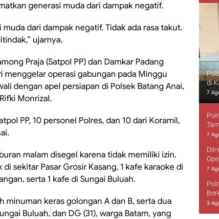
atkan generasi muda dari dampak negatif.
muda dari dampak negatif. Tidak ada rasa takut.
tindak,” ujarnya.
 Pamong Praja (Satpol PP) dan Damkar Padang
ri menggelar operasi gabungan pada Minggu
Pol
di 
ali dengan apel persiapan di Polsek Batang Anai,
7 Ag
ifki Monrizal.
Pol
atpol PP, 10 personel Polres, dan 10 dari Koramil,
Tam
ai.
7 Ag
Dit
buran malam disegel karena tidak memiliki izin.
Ope
 di sekitar Pasar Grosir Kasang, 1 kafe karaoke di
7 Ag
ngan, serta 1 kafe di Sungai Buluah.
Pol
Ber
 minuman keras golongan A dan B, serta dua
3 Ag
Sungai Buluah, dan DG (31), warga Batam, yang