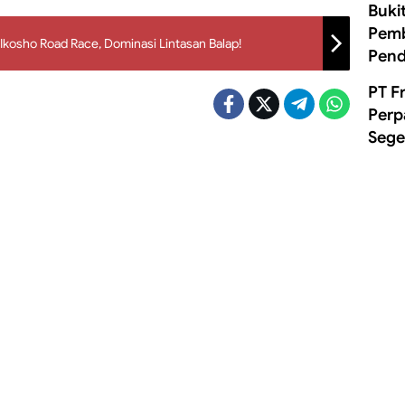
Buki
Pemb
kosho Road Race, Dominasi Lintasan Balap!
Pend
PT F
Perp
Sege