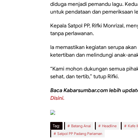
diduga menjadi pemandu lagu. Kedu
untuk pendataan dan pemeriksaan leb
Kepala Satpol PP, Rifki Monrizal, m
tanpa perlawanan.
Ia memastikan kegiatan serupa akan 
ketertiban dan melindungi anak-anak
“Kami mohon dukungan semua pihak.
sehat, dan tertib,” tutup Rifki.
Baca Kabarsumbar.com lebih updat
Disini.
Tag:
Batang Anai
Headline
Kafe I
Satpol PP Padang Pariaman