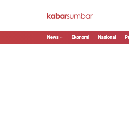
Langsung
ke
konten
News
Ekonomi
Nasional
P