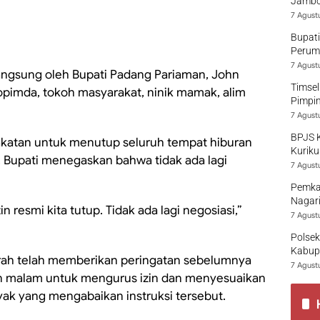
Jambo
7 Agust
Bupati
Perumd
7 Agust
langsung oleh Bupati Padang Pariaman, John
Timsel
kopimda, tokoh masyarakat, ninik mamak, alim
Pimpi
7 Agust
BPJS 
akatan untuk menutup seluruh tempat hiburan
Kuriku
i. Bupati menegaskan bahwa tidak ada lagi
7 Agust
Pemka
Nagari
in resmi kita tutup. Tidak ada lagi negosiasi,”
7 Agust
Polsek
Kabup
rah telah memberikan peringatan sebelumnya
7 Agust
an malam untuk mengurus izin dan menyesuaikan
ak yang mengabaikan instruksi tersebut.