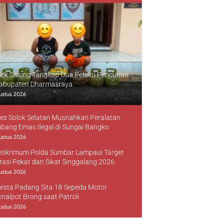
sek Sitiung Tangkap Dua Pelaku Pencurian
Kabupaten Dharmasraya
ustus 2026
res Solok Selatan Musnahkan Peralatan
bang Emas Ilegal di Sungai Bangko
ustus 2026
reskrimum Polda Sumbar Lampaui Target
rasi Pekat dan Sikat Singgalang 2026
ustus 2026
resta Padang Sita 18 Sepeda Motor
knalpot Brong saat Patroli
ustus 2026