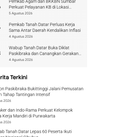
Pemkab Agam dan BKKBN Sumbar
6
Perkuat Pelayanan KB di Lokasi
Bencana
5 Agustus 2026
Pemkab Tanah Datar Perluas Kerja
7
Sama Antar Daerah Kendalikan Inflasi
4 Agustus 2026
Wabup Tanah Datar Buka Diklat
8
Paskibraka dan Canangkan Gerakan
Bendera
4 Agustus 2026
rita Terkini
on Paskibraka Bukittinggi Jalani Pemusatan
n Tahap Tantingan Intensif
us 2026
ker dan Indo-Rama Perkuat Kelompok
 Kerja Mandiri di Purwakarta
us 2026
b Tanah Datar Lepas 60 Peserta Ikuti