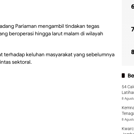
adang Pariaman mengambil tindakan tegas
ang beroperasi hingga larut malam di wilayah
at terhadap keluhan masyarakat yang sebelumnya
ntas sektoral.
Be
54 Cal
Latiha
8 Agust
Kemna
Tenaga
8 Agust
Kwarca