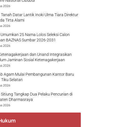
re Nasional Cibubur
us 2026
 Tanah Datar Lantik Inoki Ulma Tiara Direktur
a Tirta Alami
us 2026
 Umumkan 25 Nama Lolos Seleksi Calon
nan BAZNAS Sumbar 2026-2031
us 2026
Ketenagakerjaan dan Unand Integrasikan
lum Jaminan Sosial Ketenagakerjaan
us 2026
b Agam Mulai Pembangunan Kantor Baru
 Tiku Selatan
us 2026
 Sitiung Tangkap Dua Pelaku Pencurian di
aten Dharmasraya
us 2026
Hukum