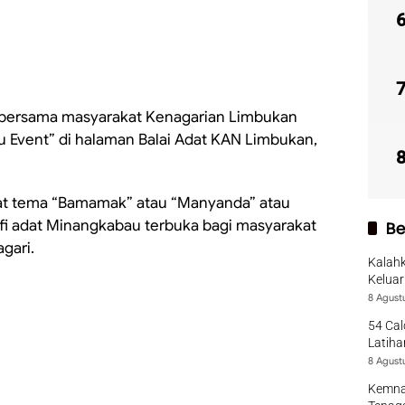
ersama masyarakat Kenagarian Limbukan
u Event” di halaman Balai Adat KAN Limbukan,
at tema “Bamamak” atau “Manyanda” atau
ofi adat Minangkabau terbuka bagi masyarakat
Be
gari.
Kalah
Keluar
Season
8 Agust
54 Cal
Latiha
8 Agust
Kemna