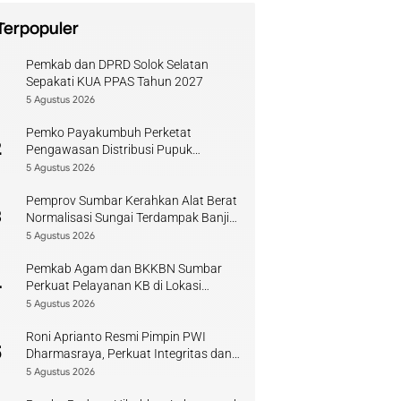
Terpopuler
Pemkab dan DPRD Solok Selatan
1
Sepakati KUA PPAS Tahun 2027
5 Agustus 2026
Pemko Payakumbuh Perketat
2
Pengawasan Distribusi Pupuk
Bersubsidi bagi Petani Lokal
5 Agustus 2026
Pemprov Sumbar Kerahkan Alat Berat
3
Normalisasi Sungai Terdampak Banjir
Kuranji
5 Agustus 2026
Pemkab Agam dan BKKBN Sumbar
4
Perkuat Pelayanan KB di Lokasi
Bencana
5 Agustus 2026
Roni Aprianto Resmi Pimpin PWI
5
Dharmasraya, Perkuat Integritas dan
Kompetensi Jurnalis
5 Agustus 2026