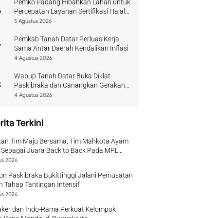
Pemko Padang Hibahkan Lahan untuk
6
Percepatan Layanan Sertifikasi Halal
di Sumbar
5 Agustus 2026
Pemkab Tanah Datar Perluas Kerja
7
Sama Antar Daerah Kendalikan Inflasi
4 Agustus 2026
Wabup Tanah Datar Buka Diklat
8
Paskibraka dan Canangkan Gerakan
Bendera
4 Agustus 2026
rita Terkini
kan Tim Maju Bersama, Tim Mahkota Ayam
 Sebagai Juara Back to Back Pada MPL
 II Tahun 2026
us 2026
on Paskibraka Bukittinggi Jalani Pemusatan
n Tahap Tantingan Intensif
us 2026
ker dan Indo-Rama Perkuat Kelompok