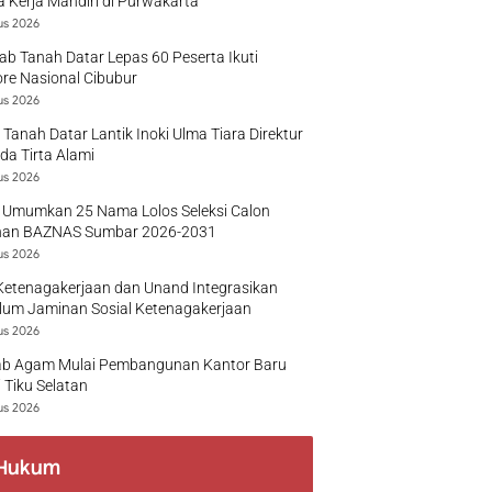
 Kerja Mandiri di Purwakarta
us 2026
b Tanah Datar Lepas 60 Peserta Ikuti
re Nasional Cibubur
us 2026
 Tanah Datar Lantik Inoki Ulma Tiara Direktur
a Tirta Alami
us 2026
 Umumkan 25 Nama Lolos Seleksi Calon
nan BAZNAS Sumbar 2026-2031
us 2026
Ketenagakerjaan dan Unand Integrasikan
lum Jaminan Sosial Ketenagakerjaan
us 2026
b Agam Mulai Pembangunan Kantor Baru
 Tiku Selatan
us 2026
Hukum