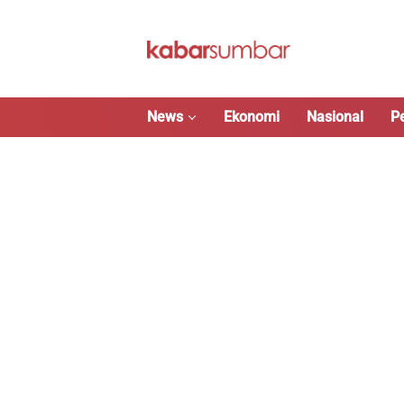
Langsung
ke
konten
News
Ekonomi
Nasional
P