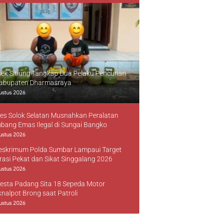
sek Sitiung Tangkap Dua Pelaku Pencurian
Kabupaten Dharmasraya
ustus 2026
res Solok Selatan Musnahkan Peralatan
bang Emas Ilegal di Sungai Bangko
ustus 2026
reskrimum Polda Sumbar Lampaui Target
rasi Pekat dan Sikat Singgalang 2026
ustus 2026
resta Padang Sita 18 Sepeda Motor
knalpot Brong saat Patroli
ustus 2026