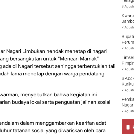
Tenaga
8 Agust
Kwarca
Jambo
7 Agust
Bupati
Perumd
7 Agust
luar Nagari Limbukan hendak menetap di nagari
Timsel
yang bersangkutan untuk “Mencari Mamak”
Pimpi
da di Nagari tersebut sehingga terbentuklah tali
7 Agust
g sudah lama menetap dengan warga pendatang
BPJS 
Kuriku
7 Agust
swarman, menyebutkan bahwa kegiatan ini
Pemka
ian budaya lokal serta penguatan jalinan sosial
Nagari
7 Agust
endalam dalam menggambarkan kearifan adat
luhur tatanan sosial yang diwariskan oleh para