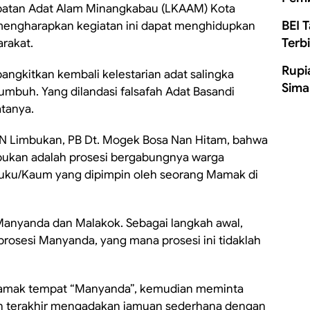
patan Adat Alam Minangkabau (LKAAM) Kota
BEI 
mengharapkan kegiatan ini dapat menghidupkan
Terb
arakat.
Rupi
bangkitkan kembali kelestarian adat salingka
Sima
kumbuh. Yang dilandasi falsafah Adat Basandi
atanya.
N Limbukan, PB Dt. Mogek Bosa Nan Hitam, bahwa
bukan adalah prosesi bergabungnya warga
Suku/Kaum yang dipimpin oleh seorang Mamak di
 Manyanda dan Malakok. Sebagai langkah awal,
sesi Manyanda, yang mana prosesi ini tidaklah
Mamak tempat “Manyanda”, kemudian meminta
an terakhir mengadakan jamuan sederhana dengan