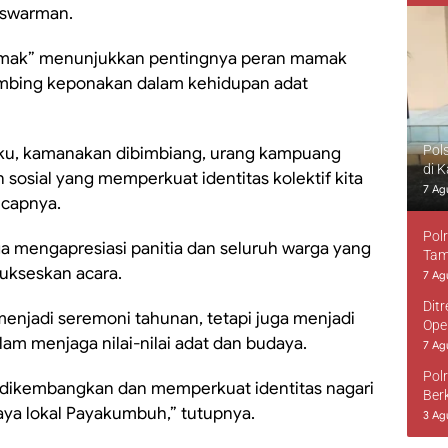
aswarman.
mamak” menunjukkan pentingnya peran mamak
imbing keponakan dalam kehidupan adat
Pol
ku, kamanakan dibimbiang, urang kampuang
di 
 sosial yang memperkuat identitas kolektif kita
7 Ag
ucapnya.
Pol
ga mengapresiasi panitia dan seluruh warga yang
Tam
yukseskan acara.
7 Ag
Dit
 menjadi seremoni tahunan, tetapi juga menjadi
Ope
m menjaga nilai-nilai adat dan budaya.
7 Ag
Pol
rus dikembangkan dan memperkuat identitas nagari
Ber
ya lokal Payakumbuh,” tutupnya.
3 Ag