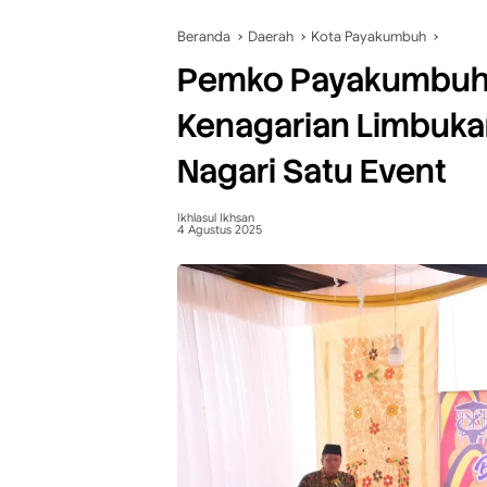
Beranda
Daerah
Kota Payakumbuh
Pemko Payakumbuh 
Kenagarian Limbukan
Nagari Satu Event
Ikhlasul Ikhsan
4 Agustus 2025