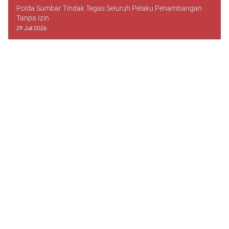
Polda Sumbar Tindak Tegas Seluruh Pelaku Penambangan
Tanpa Izin
29 Juli 2026