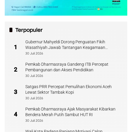
Terpopuler
Gubernur Mahyeldi Dorong Penguatan Fikih
1
Wasathiyah Jawab Tantangan Keagamaan
Kontemporer
30 Juli 2026
Pemkab Dharmasraya Gandeng ITB Percepat
2
Pembangunan dan Akses Pendidikan
30 Juli 2026
Satgas PRR Percepat Pemulihan Ekonomi Aceh
3
Lewat Sektor Tambak Kopi
30 Juli 2026
Pemkab Dharmasraya Ajak Masyarakat Kibarkan
4
Bendera Merah Putih Sambut HUT RI
30 Juli 2026
Wali Kota Padang Panjang Motivasi Calon