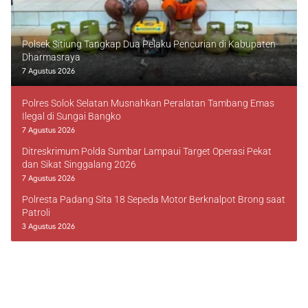
Polsek Sitiung Tangkap Dua Pelaku Pencurian di Kabupaten
Dharmasraya
7 Agustus 2026
Polres Solok Selatan Musnahkan Peralatan Tambang Emas
Ilegal di Sungai Bangko
7 Agustus 2026
Ditreskrimum Polda Sumbar Lampaui Target Operasi Pekat
dan Sikat Singgalang 2026
7 Agustus 2026
Polresta Padang Sita 18 Sepeda Motor Berknalpot Brong saat
Patroli
3 Agustus 2026