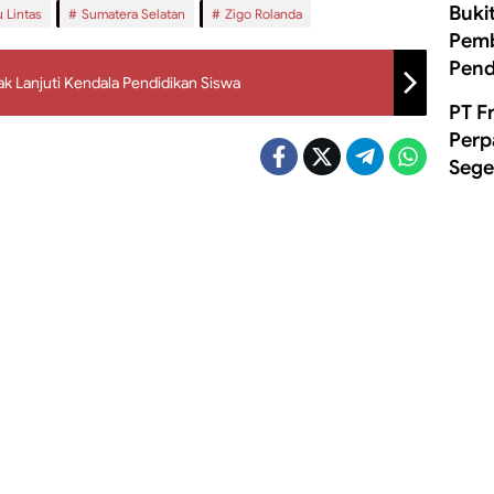
Buki
 Lintas
Sumatera Selatan
Zigo Rolanda
Pemb
Pend
ak Lanjuti Kendala Pendidikan Siswa
PT F
Perp
Sege