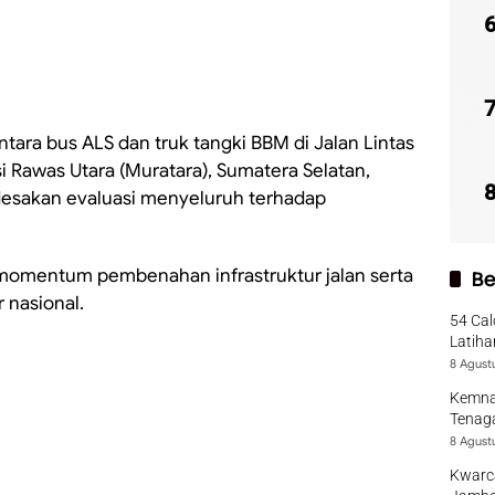
tara bus ALS dan truk tangki BBM di Jalan Lintas
 Rawas Utara (Muratara), Sumatera Selatan,
esakan evaluasi menyeluruh terhadap
di momentum pembenahan infrastruktur jalan serta
Be
 nasional.
54 Cal
Latiha
8 Agust
Kemna
Tenaga
8 Agust
Kwarca