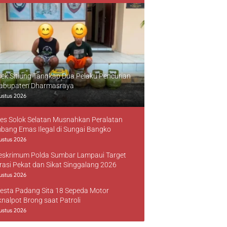
sek Sitiung Tangkap Dua Pelaku Pencurian
Kabupaten Dharmasraya
ustus 2026
res Solok Selatan Musnahkan Peralatan
bang Emas Ilegal di Sungai Bangko
ustus 2026
reskrimum Polda Sumbar Lampaui Target
rasi Pekat dan Sikat Singgalang 2026
ustus 2026
resta Padang Sita 18 Sepeda Motor
knalpot Brong saat Patroli
ustus 2026