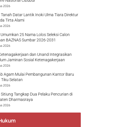
re Nasional Cibubur
us 2026
 Tanah Datar Lantik Inoki Ulma Tiara Direktur
a Tirta Alami
us 2026
 Umumkan 25 Nama Lolos Seleksi Calon
nan BAZNAS Sumbar 2026-2031
us 2026
Ketenagakerjaan dan Unand Integrasikan
lum Jaminan Sosial Ketenagakerjaan
us 2026
b Agam Mulai Pembangunan Kantor Baru
 Tiku Selatan
us 2026
 Sitiung Tangkap Dua Pelaku Pencurian di
aten Dharmasraya
us 2026
Hukum