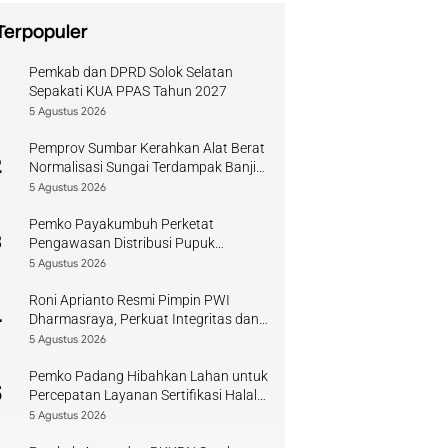
Terpopuler
Pemkab dan DPRD Solok Selatan
1
Sepakati KUA PPAS Tahun 2027
5 Agustus 2026
Pemprov Sumbar Kerahkan Alat Berat
2
Normalisasi Sungai Terdampak Banjir
Kuranji
5 Agustus 2026
Pemko Payakumbuh Perketat
3
Pengawasan Distribusi Pupuk
Bersubsidi bagi Petani Lokal
5 Agustus 2026
Roni Aprianto Resmi Pimpin PWI
4
Dharmasraya, Perkuat Integritas dan
Kompetensi Jurnalis
5 Agustus 2026
Pemko Padang Hibahkan Lahan untuk
5
Percepatan Layanan Sertifikasi Halal
di Sumbar
5 Agustus 2026