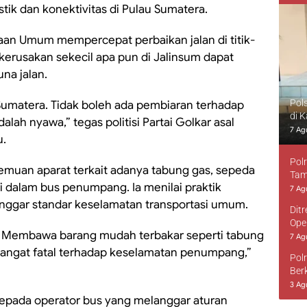
gistik dan konektivitas di Pulau Sumatera.
aan Umum mempercepat perbaikan jalan di titik-
 kerusakan sekecil apa pun di Jalinsum dapat
a jalan.
Pol
Sumatera. Tidak boleh ada pembiaran terhadap
di 
lah nyawa,” tegas politisi Partai Golkar asal
7 Ag
u.
Pol
 temuan aparat terkait adanya tabung gas, sepeda
Tam
i dalam bus penumpang. Ia menilai praktik
7 Ag
nggar standar keselamatan transportasi umum.
Dit
Ope
. Membawa barang mudah terbakar seperti tabung
7 Ag
sangat fatal terhadap keselamatan penumpang,”
Pol
Ber
3 Ag
kepada operator bus yang melanggar aturan