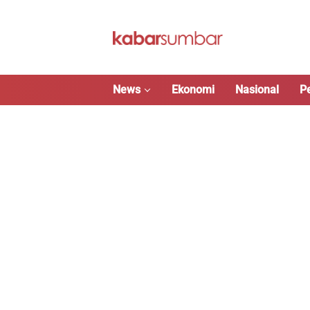
Langsung
ke
konten
News
Ekonomi
Nasional
P