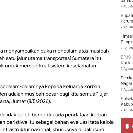
Jambo
7 Agust
Bupati
Perumd
7 Agust
Timsel
Pimpi
7 Agust
nda menyampaikan duka mendalam atas musibah
BPJS 
lah satu jalur utama transportasi Sumatera itu
Kuriku
hak untuk memperkuat sistem keselamatan
7 Agust
Pemka
Nagari
 sedalam-dalamnya kepada keluarga korban.
7 Agust
en adalah musibah besar bagi kita semua,” ujar
Polsek
arta, Jumat (8/5/2026).
Kabup
7 Agust
 tidak boleh berhenti pada pendataan korban.
n peristiwa itu sebagai bahan evaluasi tata kelola
 infrastruktur nasional, khususnya di Jalinsum