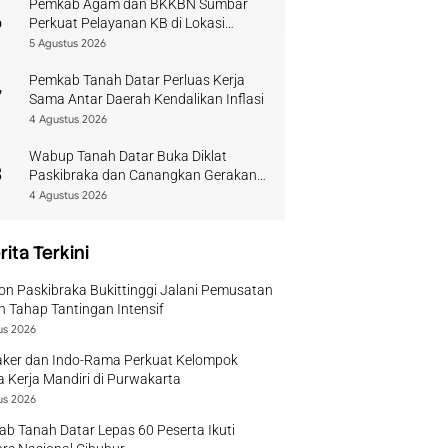
Pemkab Agam dan BKKBN Sumbar
6
Perkuat Pelayanan KB di Lokasi
Bencana
5 Agustus 2026
Pemkab Tanah Datar Perluas Kerja
7
Sama Antar Daerah Kendalikan Inflasi
4 Agustus 2026
Wabup Tanah Datar Buka Diklat
8
Paskibraka dan Canangkan Gerakan
Bendera
4 Agustus 2026
rita Terkini
on Paskibraka Bukittinggi Jalani Pemusatan
n Tahap Tantingan Intensif
us 2026
ker dan Indo-Rama Perkuat Kelompok
 Kerja Mandiri di Purwakarta
us 2026
b Tanah Datar Lepas 60 Peserta Ikuti