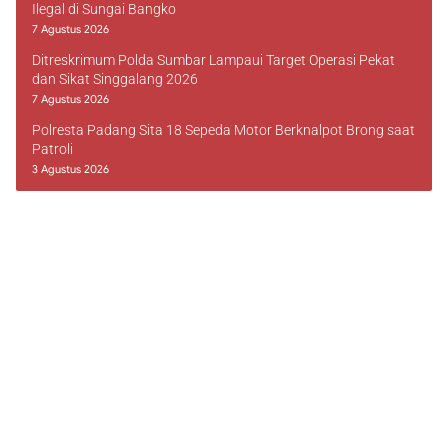
Ilegal di Sungai Bangko
7 Agustus 2026
Ditreskrimum Polda Sumbar Lampaui Target Operasi Pekat
dan Sikat Singgalang 2026
7 Agustus 2026
Polresta Padang Sita 18 Sepeda Motor Berknalpot Brong saat
Patroli
3 Agustus 2026