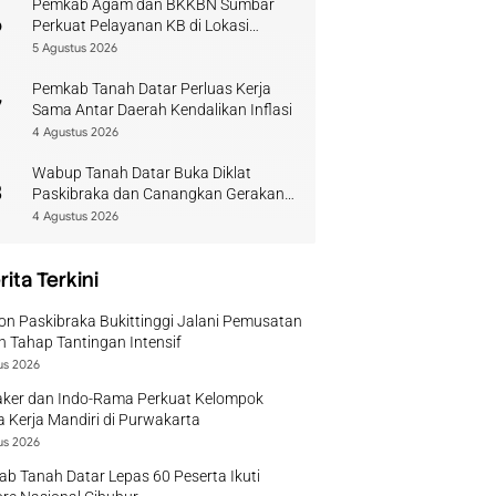
Pemkab Agam dan BKKBN Sumbar
6
Perkuat Pelayanan KB di Lokasi
Bencana
5 Agustus 2026
Pemkab Tanah Datar Perluas Kerja
7
Sama Antar Daerah Kendalikan Inflasi
4 Agustus 2026
Wabup Tanah Datar Buka Diklat
8
Paskibraka dan Canangkan Gerakan
Bendera
4 Agustus 2026
rita Terkini
on Paskibraka Bukittinggi Jalani Pemusatan
n Tahap Tantingan Intensif
us 2026
ker dan Indo-Rama Perkuat Kelompok
 Kerja Mandiri di Purwakarta
us 2026
b Tanah Datar Lepas 60 Peserta Ikuti