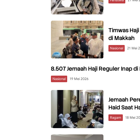
Timwas Haj
di Makkah
Nasional
21 Mei 
8.507 Jemaah Haji Reguler Inap di
Nasional
19 Mei 2026
Jemaah Per
Haid Saat Ha
Ragam
18 Mei 2