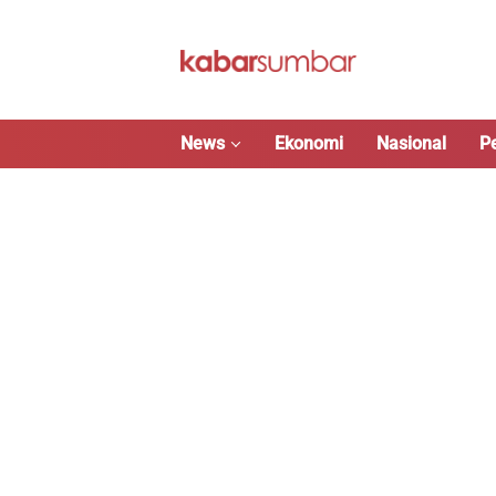
Langsung
ke
konten
News
Ekonomi
Nasional
P