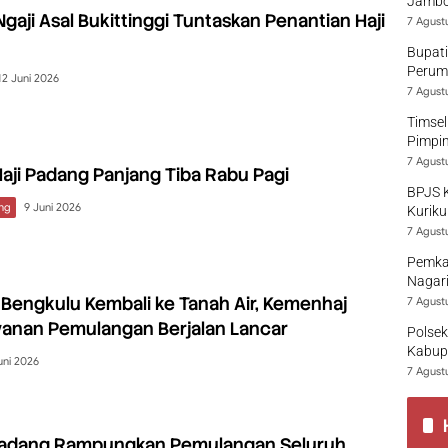
Jambo
gaji Asal Bukittinggi Tuntaskan Penantian Haji
7 Agust
Bupati
Perumd
12 Juni 2026
7 Agust
Timsel
Pimpi
7 Agust
aji Padang Panjang Tiba Rabu Pagi
BPJS 
ng
9 Juni 2026
Kuriku
7 Agust
Pemka
Nagari
 Bengkulu Kembali ke Tanah Air, Kemenhaj
7 Agust
yanan Pemulangan Berjalan Lancar
Polsek
Kabup
uni 2026
7 Agust
Padang Rampungkan Pemulangan Seluruh