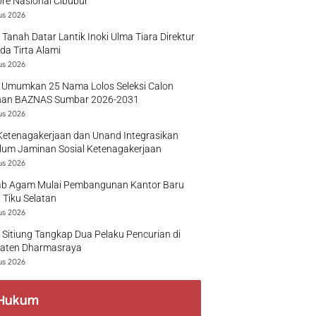
re Nasional Cibubur
us 2026
 Tanah Datar Lantik Inoki Ulma Tiara Direktur
a Tirta Alami
us 2026
 Umumkan 25 Nama Lolos Seleksi Calon
nan BAZNAS Sumbar 2026-2031
us 2026
Ketenagakerjaan dan Unand Integrasikan
lum Jaminan Sosial Ketenagakerjaan
us 2026
b Agam Mulai Pembangunan Kantor Baru
 Tiku Selatan
us 2026
 Sitiung Tangkap Dua Pelaku Pencurian di
aten Dharmasraya
us 2026
Hukum