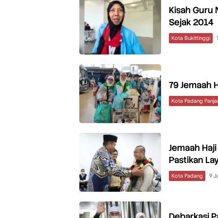
Kisah Guru N
Sejak 2014
Kota Bukittinggi
79 Jemaah H
Kota Padang Panja
Jemaah Haji
Pastikan La
Kota Padang
9 J
Debarkasi 