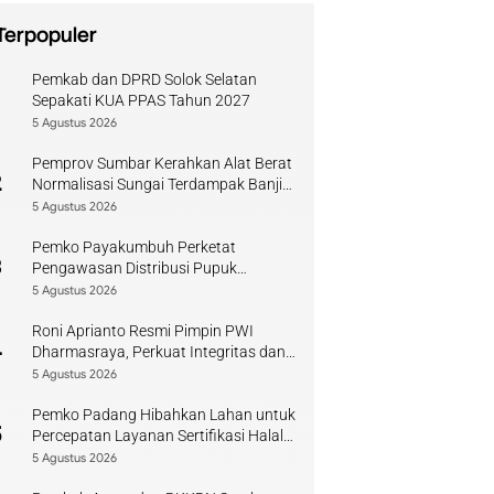
Terpopuler
Pemkab dan DPRD Solok Selatan
1
Sepakati KUA PPAS Tahun 2027
5 Agustus 2026
Pemprov Sumbar Kerahkan Alat Berat
2
Normalisasi Sungai Terdampak Banjir
Kuranji
5 Agustus 2026
Pemko Payakumbuh Perketat
3
Pengawasan Distribusi Pupuk
Bersubsidi bagi Petani Lokal
5 Agustus 2026
Roni Aprianto Resmi Pimpin PWI
4
Dharmasraya, Perkuat Integritas dan
Kompetensi Jurnalis
5 Agustus 2026
Pemko Padang Hibahkan Lahan untuk
5
Percepatan Layanan Sertifikasi Halal
di Sumbar
5 Agustus 2026