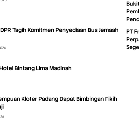
Buki
Pemb
Pend
i DPR Tagih Komitmen Penyediaan Bus Jemaah
PT F
Perp
Sege
2026
 Hotel Bintang Lima Madinah
empuan Kloter Padang Dapat Bimbingan Fikih
ji
026