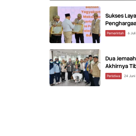
Sukses Laya
Penghargaa
Pemerintah
6 Jul
Dua Jemaah 
Akhirnya Tib
Peristiwa
24 Juni