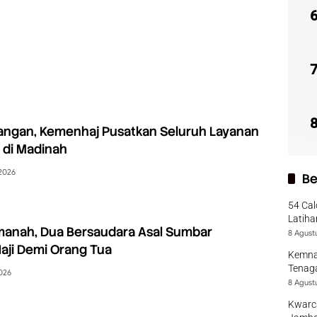
angan, Kemenhaj Pusatkan Seluruh Layanan
 di Madinah
 2026
Be
54 Cal
Latiha
manah, Dua Bersaudara Asal Sumbar
8 Agust
aji Demi Orang Tua
Kemna
Tenaga
2026
8 Agust
Kwarca