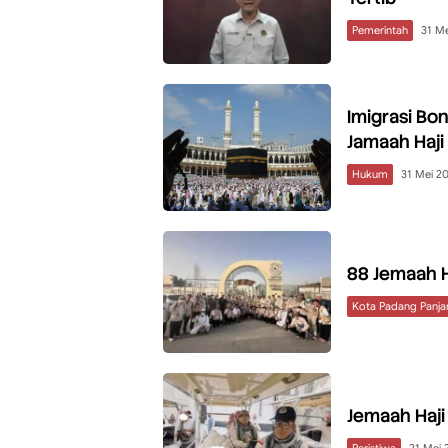
Pemerintah
31 M
Imigrasi B
Jamaah Haji 
Hukum
31 Mei 2
88 Jemaah H
Kota Padang Panja
Jemaah Haji
Peristiwa
21 Mei 