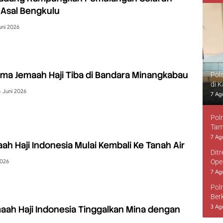
 Asal Bengkulu
uni 2026
ama Jemaah Haji Tiba di Bandara Minangkabau
Pol
di 
4 Juni 2026
7 Ag
Pol
Tam
7 Ag
ah Haji Indonesia Mulai Kembali Ke Tanah Air
Dit
2026
Ope
7 Ag
Pol
Ber
3 Ag
aah Haji Indonesia Tinggalkan Mina dengan