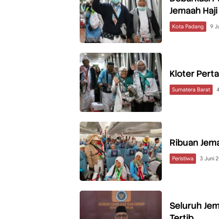
Jemaah Haji
Kota Padang
9 J
Kloter Pert
Sumatera Barat
Ribuan Jema
Peristiwa
3 Juni 
Seluruh Jem
Tertib