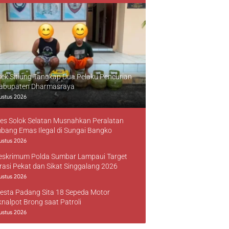
sek Sitiung Tangkap Dua Pelaku Pencurian
Kabupaten Dharmasraya
ustus 2026
res Solok Selatan Musnahkan Peralatan
bang Emas Ilegal di Sungai Bangko
ustus 2026
reskrimum Polda Sumbar Lampaui Target
rasi Pekat dan Sikat Singgalang 2026
ustus 2026
resta Padang Sita 18 Sepeda Motor
knalpot Brong saat Patroli
ustus 2026