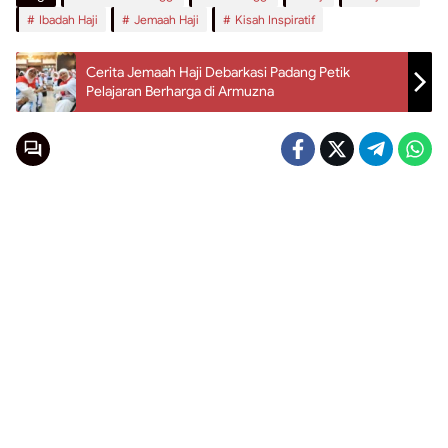
Ibadah Haji
Jemaah Haji
Kisah Inspiratif
Cerita Jemaah Haji Debarkasi Padang Petik
Pelajaran Berharga di Armuzna