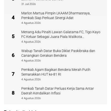
31 Juli 2026
Marlon Martua Pimpin LKAAM Dharmasraya,
4
Pemkab Siap Perkuat Sinergi Adat
4 Agustus 2026
Menang Adu Pinalti Lawan Galatama FC, Tigo Kayo
5
FC Keluar Sebagai Juara Piala Walikota
Payakumbuh
4 Agustus 2026
Wabup Tanah Datar Buka Diklat Paskibraka dan
6
Canangkan Gerakan Bendera
4 Agustus 2026
Pemkab Agam Bagikan Bendera Merah Putih
7
Semarakkan HUT ke-81 RI
4 Agustus 2026
Pemkab Tanah Datar Perluas Kerja Sama Antar
8
Daerah Kendalikan Inflasi
4 Agustus 2026