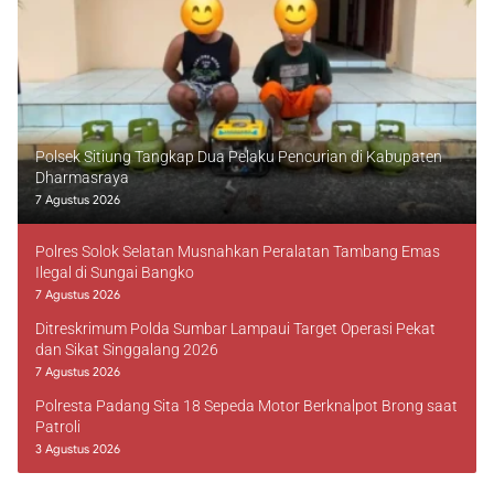
Polsek Sitiung Tangkap Dua Pelaku Pencurian di Kabupaten
Dharmasraya
7 Agustus 2026
Polres Solok Selatan Musnahkan Peralatan Tambang Emas
Ilegal di Sungai Bangko
7 Agustus 2026
Ditreskrimum Polda Sumbar Lampaui Target Operasi Pekat
dan Sikat Singgalang 2026
7 Agustus 2026
Polresta Padang Sita 18 Sepeda Motor Berknalpot Brong saat
Patroli
3 Agustus 2026