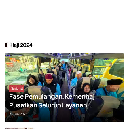
Haji 2024
Nasional
Fase Pemulangan, Kemenhaj
Pusatkan Seluruh Layanan
Operasional di Madinah
23 Juni 2026