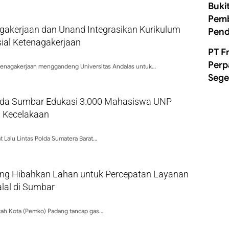
Buki
Pemb
gakerjaan dan Unand Integrasikan Kurikulum
Pend
ial Ketenagakerjaan
PT F
Perp
tenagakerjaan menggandeng Universitas Andalas untuk…
Sege
olda Sumbar Edukasi 3.000 Mahasiswa UNP
 Kecelakaan
t Lalu Lintas Polda Sumatera Barat…
g Hibahkan Lahan untuk Percepatan Layanan
alal di Sumbar
ah Kota (Pemko) Padang tancap gas…