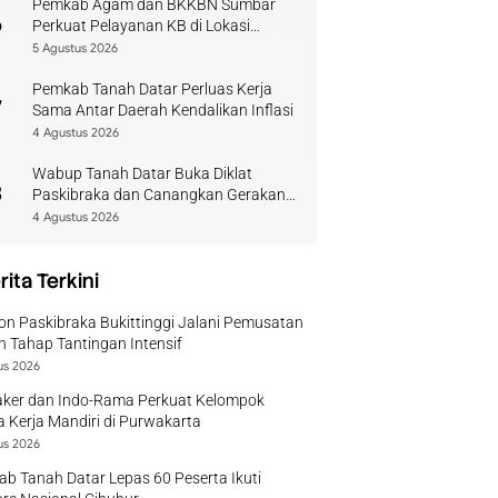
Pemkab Agam dan BKKBN Sumbar
6
Perkuat Pelayanan KB di Lokasi
Bencana
5 Agustus 2026
Pemkab Tanah Datar Perluas Kerja
7
Sama Antar Daerah Kendalikan Inflasi
4 Agustus 2026
Wabup Tanah Datar Buka Diklat
8
Paskibraka dan Canangkan Gerakan
Bendera
4 Agustus 2026
rita Terkini
on Paskibraka Bukittinggi Jalani Pemusatan
n Tahap Tantingan Intensif
us 2026
ker dan Indo-Rama Perkuat Kelompok
 Kerja Mandiri di Purwakarta
us 2026
b Tanah Datar Lepas 60 Peserta Ikuti