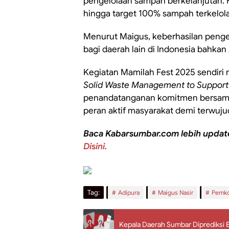
pengelolaan sampah berkelanjutan. 
hingga target 100% sampah terkelola
Menurut Maigus, keberhasilan penge
bagi daerah lain di Indonesia bahkan
Kegiatan Mamilah Fest 2025 sendiri
Solid Waste Management to Support 
penandatanganan komitmen bersam
peran aktif masyarakat demi terwuju
Baca Kabarsumbar.com lebih updat
Disini.
Tag:
Adipura
Maigus Nasir
Pemko
Kepala Daerah Sumbar Diprediksi B