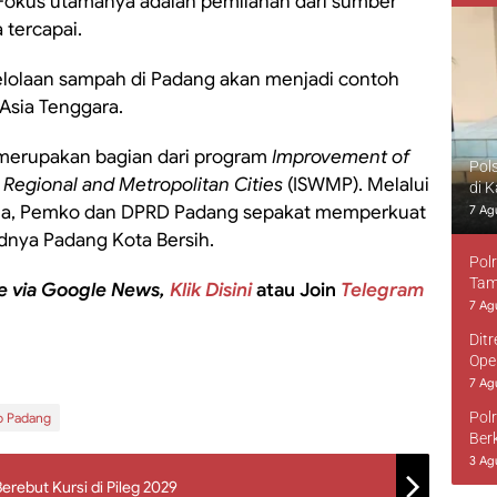
Fokus utamanya adalah pemilahan dari sumber
 tercapai.
lolaan sampah di Padang akan menjadi contoh
 Asia Tenggara.
 merupakan bagian dari program
Improvement of
Pol
Regional and Metropolitan Cities
(ISWMP). Melalui
di 
a, Pemko dan DPRD Padang sepakat memperkuat
7 Ag
dnya Padang Kota Bersih.
Pol
Tam
e via Google News,
Klik Disini
atau Join
Telegram
7 Ag
Dit
Ope
7 Ag
Pol
 Padang
Ber
3 Ag
erebut Kursi di Pileg 2029