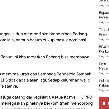
Jambo
7 Agust
Bupati
Perumd
7 Agust
Timsel
ungan Hidup memberi skor kebersihan Padang
Pimpi
g kota lain, namun belum cukup masuk nominasi
7 Agust
BPJS 
Kuriku
. Tahun ini kita targetkan Padang bisa membawa
7 Agust
Pemka
Nagari
us meminta lurah dan Lembaga Pengelola Sampah
7 Agust
 LPS tidak ada alasan lagi. Setiap kelurahan wajib
Polsek
Kabup
” katanya.
7 Agust
uga datang dari legislatif. Ketua Komisi III DPRD
.P., menegaskan pihaknya berkomitmen mendorong