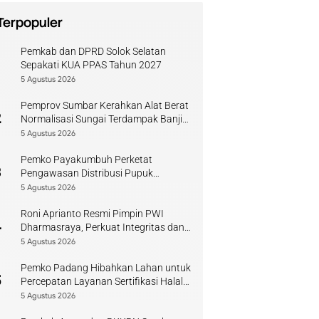
Terpopuler
Pemkab dan DPRD Solok Selatan
1
Sepakati KUA PPAS Tahun 2027
5 Agustus 2026
Pemprov Sumbar Kerahkan Alat Berat
2
Normalisasi Sungai Terdampak Banjir
Kuranji
5 Agustus 2026
Pemko Payakumbuh Perketat
3
Pengawasan Distribusi Pupuk
Bersubsidi bagi Petani Lokal
5 Agustus 2026
Roni Aprianto Resmi Pimpin PWI
4
Dharmasraya, Perkuat Integritas dan
Kompetensi Jurnalis
5 Agustus 2026
Pemko Padang Hibahkan Lahan untuk
5
Percepatan Layanan Sertifikasi Halal
di Sumbar
5 Agustus 2026