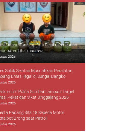
sek Sitiung Tangkap Dua Pelaku Pencurian
Kabupaten Dharmasraya
ustus 2026
res Solok Selatan Musnahkan Peralatan
bang Emas Ilegal di Sungai Bangko
ustus 2026
reskrimum Polda Sumbar Lampaui Target
rasi Pekat dan Sikat Singgalang 2026
ustus 2026
resta Padang Sita 18 Sepeda Motor
knalpot Brong saat Patroli
ustus 2026