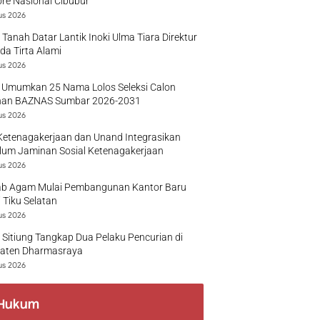
re Nasional Cibubur
us 2026
 Tanah Datar Lantik Inoki Ulma Tiara Direktur
a Tirta Alami
us 2026
 Umumkan 25 Nama Lolos Seleksi Calon
nan BAZNAS Sumbar 2026-2031
us 2026
Ketenagakerjaan dan Unand Integrasikan
lum Jaminan Sosial Ketenagakerjaan
us 2026
b Agam Mulai Pembangunan Kantor Baru
 Tiku Selatan
us 2026
 Sitiung Tangkap Dua Pelaku Pencurian di
aten Dharmasraya
us 2026
Hukum