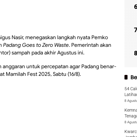
aigus Nasir, menegaskan langkah nyata Pemko
am
Padang Goes to Zero Waste
. Pemerintah akan
or) sampah pada akhir Agustus ini.
n anggaran untuk percepatan agar Padang benar-
t Mamilah Fest 2025, Sabtu (16/8).
Be
54 Cal
Latiha
8 Agust
Kemna
Tenaga
8 Agust
Kwarca