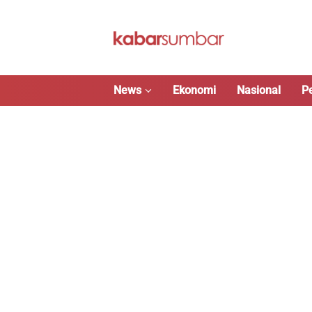
Langsung
ke
konten
News
Ekonomi
Nasional
P