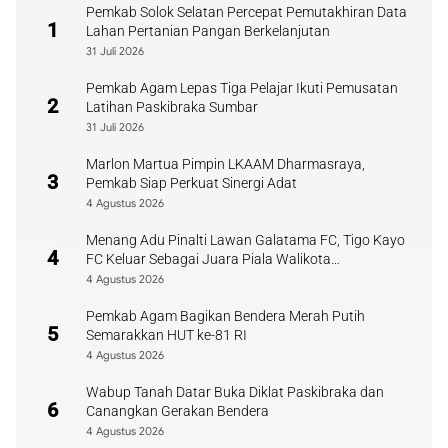
Pemkab Solok Selatan Percepat Pemutakhiran Data
1
Lahan Pertanian Pangan Berkelanjutan
31 Juli 2026
Pemkab Agam Lepas Tiga Pelajar Ikuti Pemusatan
2
Latihan Paskibraka Sumbar
31 Juli 2026
Marlon Martua Pimpin LKAAM Dharmasraya,
3
Pemkab Siap Perkuat Sinergi Adat
4 Agustus 2026
Menang Adu Pinalti Lawan Galatama FC, Tigo Kayo
4
FC Keluar Sebagai Juara Piala Walikota
Payakumbuh
4 Agustus 2026
Pemkab Agam Bagikan Bendera Merah Putih
5
Semarakkan HUT ke-81 RI
4 Agustus 2026
Wabup Tanah Datar Buka Diklat Paskibraka dan
6
Canangkan Gerakan Bendera
4 Agustus 2026