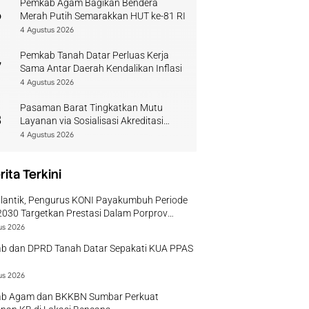
Pemkab Agam Bagikan Bendera
6
Merah Putih Semarakkan HUT ke-81 RI
4 Agustus 2026
Pemkab Tanah Datar Perluas Kerja
7
Sama Antar Daerah Kendalikan Inflasi
4 Agustus 2026
Pasaman Barat Tingkatkan Mutu
8
Layanan via Sosialisasi Akreditasi
Perpustakaan 2026
4 Agustus 2026
rita Terkini
ilantik, Pengurus KONI Payakumbuh Periode
030 Targetkan Prestasi Dalam Porprov
r
us 2026
b dan DPRD Tanah Datar Sepakati KUA PPAS
us 2026
b Agam dan BKKBN Sumbar Perkuat