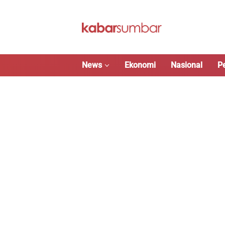
Langsung
ke
konten
News
Ekonomi
Nasional
P