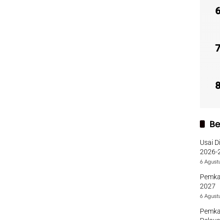
Be
Usai D
2026-2
Sumba
6 Agust
Pemka
2027
6 Agust
Pemka