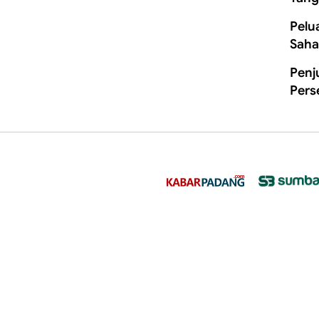
Pelu
Saha
Penj
Pers