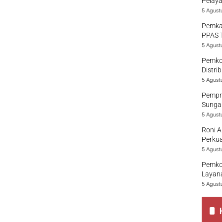
Pelaya
5 Agust
Pemka
PPAS 
5 Agust
Pemko
Distri
5 Agust
Pempro
Sungai
5 Agust
Roni A
Perkua
5 Agust
Pemko
Layana
5 Agust