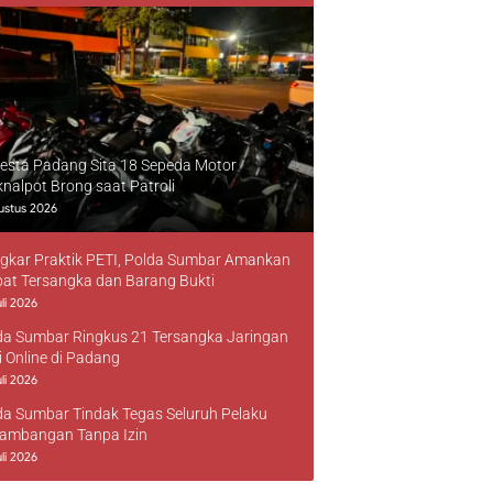
resta Padang Sita 18 Sepeda Motor
knalpot Brong saat Patroli
ustus 2026
gkar Praktik PETI, Polda Sumbar Amankan
at Tersangka dan Barang Bukti
li 2026
da Sumbar Ringkus 21 Tersangka Jaringan
i Online di Padang
li 2026
da Sumbar Tindak Tegas Seluruh Pelaku
ambangan Tanpa Izin
li 2026