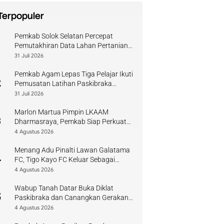
Terpopuler
Pemkab Solok Selatan Percepat
1
Pemutakhiran Data Lahan Pertanian
Pangan Berkelanjutan
31 Juli 2026
Pemkab Agam Lepas Tiga Pelajar Ikuti
2
Pemusatan Latihan Paskibraka
Sumbar
31 Juli 2026
Marlon Martua Pimpin LKAAM
3
Dharmasraya, Pemkab Siap Perkuat
Sinergi Adat
4 Agustus 2026
Menang Adu Pinalti Lawan Galatama
4
FC, Tigo Kayo FC Keluar Sebagai
Juara Piala Walikota Payakumbuh
4 Agustus 2026
Wabup Tanah Datar Buka Diklat
5
Paskibraka dan Canangkan Gerakan
Bendera
4 Agustus 2026