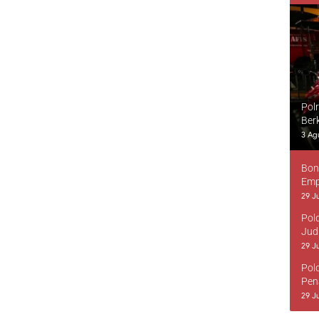
Pol
Ber
3 Ag
Bon
Emp
29 Ju
Pol
Jud
29 Ju
Pol
Pen
29 Ju