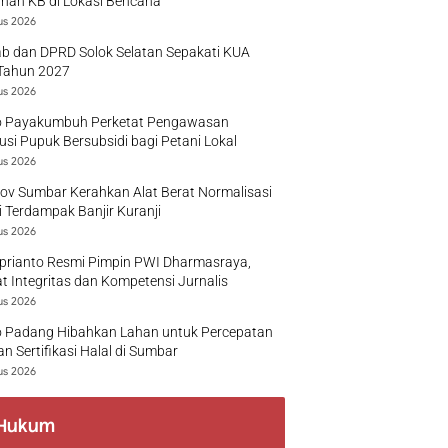
nan KB di Lokasi Bencana
us 2026
b dan DPRD Solok Selatan Sepakati KUA
Tahun 2027
us 2026
 Payakumbuh Perketat Pengawasan
busi Pupuk Bersubsidi bagi Petani Lokal
us 2026
v Sumbar Kerahkan Alat Berat Normalisasi
 Terdampak Banjir Kuranji
us 2026
prianto Resmi Pimpin PWI Dharmasraya,
t Integritas dan Kompetensi Jurnalis
us 2026
 Padang Hibahkan Lahan untuk Percepatan
n Sertifikasi Halal di Sumbar
us 2026
Hukum