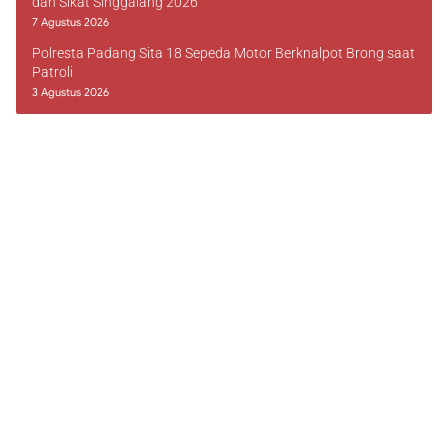
dan Sikat Singgalang 2026
7 Agustus 2026
Polresta Padang Sita 18 Sepeda Motor Berknalpot Brong saat
Patroli
3 Agustus 2026