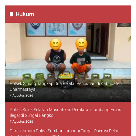
Hukum
Polsek Sitiung Tangkap Dua Pelaku Pencurian di Kabupaten
Dharmasraya
7 Agustus 2026
Polres Solok Selatan Musnahkan Peralatan Tambang Emas
Ilegal di Sungai Bangko
7 Agustus 2026
Ditreskrimum Polda Sumbar Lampaui Target Operasi Pekat