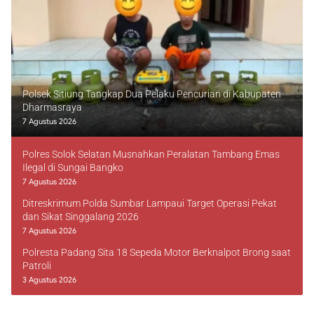
Polsek Sitiung Tangkap Dua Pelaku Pencurian di Kabupaten
Dharmasraya
7 Agustus 2026
Polres Solok Selatan Musnahkan Peralatan Tambang Emas
Ilegal di Sungai Bangko
7 Agustus 2026
Ditreskrimum Polda Sumbar Lampaui Target Operasi Pekat
dan Sikat Singgalang 2026
7 Agustus 2026
Polresta Padang Sita 18 Sepeda Motor Berknalpot Brong saat
Patroli
3 Agustus 2026