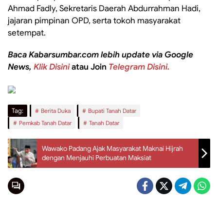
Ahmad Fadly, Sekretaris Daerah Abdurrahman Hadi,
jajaran pimpinan OPD, serta tokoh masyarakat
setempat.
Baca Kabarsumbar.com lebih update via Google
News,
Klik Disini
atau Join
Telegram Disini.
Tag:
Berita Duka
Bupati Tanah Datar
Pemkab Tanah Datar
Tanah Datar
Wawako Padang Ajak Masyarakat Maknai Hijrah
dengan Menjauhi Perbuatan Maksiat