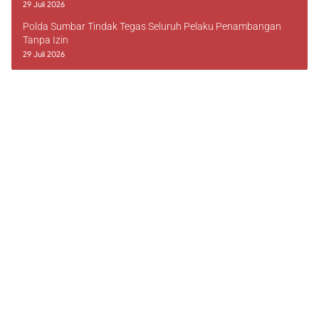
29 Juli 2026
Polda Sumbar Tindak Tegas Seluruh Pelaku Penambangan
Tanpa Izin
29 Juli 2026