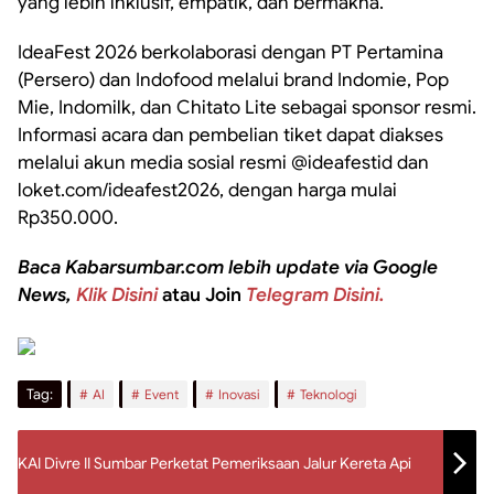
yang lebih inklusif, empatik, dan bermakna.
IdeaFest 2026 berkolaborasi dengan PT Pertamina
(Persero) dan Indofood melalui brand Indomie, Pop
Mie, Indomilk, dan Chitato Lite sebagai sponsor resmi.
Informasi acara dan pembelian tiket dapat diakses
melalui akun media sosial resmi @ideafestid dan
loket.com/ideafest2026, dengan harga mulai
Rp350.000.
Baca Kabarsumbar.com lebih update via Google
News,
Klik Disini
atau Join
Telegram Disini.
Tag:
AI
Event
Inovasi
Teknologi
KAI Divre II Sumbar Perketat Pemeriksaan Jalur Kereta Api