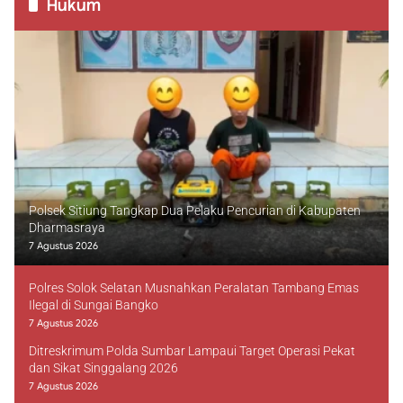
Hukum
Polsek Sitiung Tangkap Dua Pelaku Pencurian di Kabupaten
Dharmasraya
7 Agustus 2026
Polres Solok Selatan Musnahkan Peralatan Tambang Emas
Ilegal di Sungai Bangko
7 Agustus 2026
Ditreskrimum Polda Sumbar Lampaui Target Operasi Pekat
dan Sikat Singgalang 2026
7 Agustus 2026