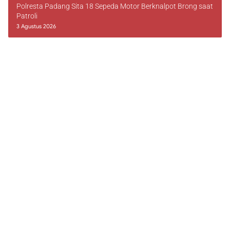
Polresta Padang Sita 18 Sepeda Motor Berknalpot Brong saat
Patroli
3 Agustus 2026