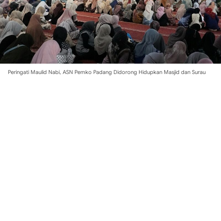
Peringati Maulid Nabi, ASN Pemko Padang Didorong Hidupkan Masjid dan Surau