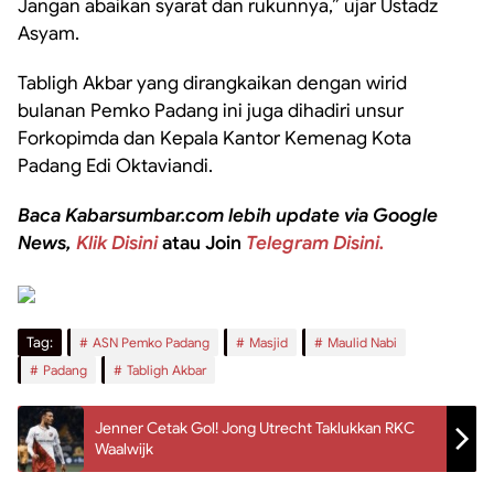
Jangan abaikan syarat dan rukunnya,” ujar Ustadz
Asyam.
Tabligh Akbar yang dirangkaikan dengan wirid
bulanan Pemko Padang ini juga dihadiri unsur
Forkopimda dan Kepala Kantor Kemenag Kota
Padang Edi Oktaviandi.
Baca Kabarsumbar.com lebih update via Google
News,
Klik Disini
atau Join
Telegram Disini.
Tag:
ASN Pemko Padang
Masjid
Maulid Nabi
Padang
Tabligh Akbar
Jenner Cetak Gol! Jong Utrecht Taklukkan RKC
Waalwijk