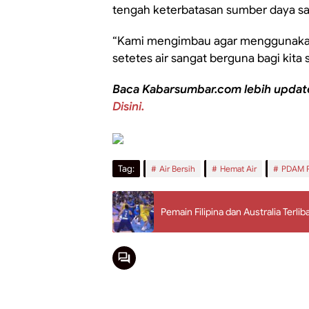
tengah keterbatasan sumber daya saa
“Kami mengimbau agar menggunakan a
setetes air sangat berguna bagi kita
Baca Kabarsumbar.com lebih updat
Disini.
Tag:
Air Bersih
Hemat Air
PDAM 
Pemain Filipina dan Australia Terli