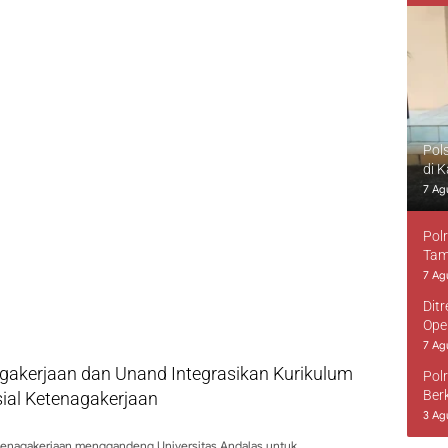
Pol
di 
7 Ag
Pol
Tam
7 Ag
Dit
Ope
7 Ag
gakerjaan dan Unand Integrasikan Kurikulum
Pol
Ber
ial Ketenagakerjaan
3 Ag
tenagakerjaan menggandeng Universitas Andalas untuk…