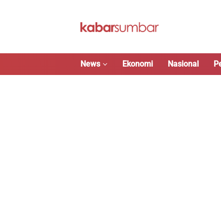
Langsung
ke
konten
News
Ekonomi
Nasional
P