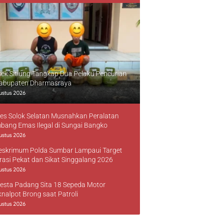
sek Sitiung Tangkap Dua Pelaku Pencurian
Kabupaten Dharmasraya
ustus 2026
res Solok Selatan Musnahkan Peralatan
bang Emas Ilegal di Sungai Bangko
ustus 2026
reskrimum Polda Sumbar Lampaui Target
rasi Pekat dan Sikat Singgalang 2026
ustus 2026
resta Padang Sita 18 Sepeda Motor
knalpot Brong saat Patroli
ustus 2026