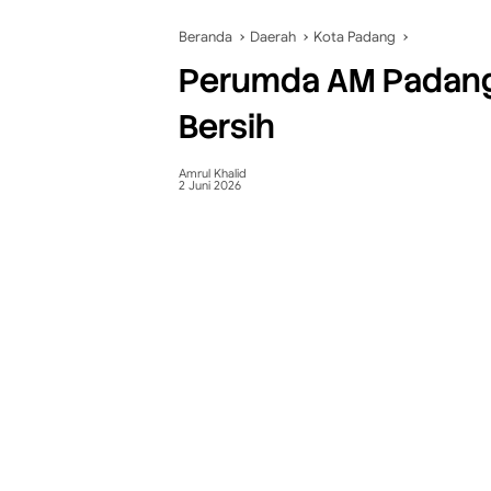
Beranda
Daerah
Kota Padang
Perumda AM Padang
Bersih
Amrul Khalid
2 Juni 2026