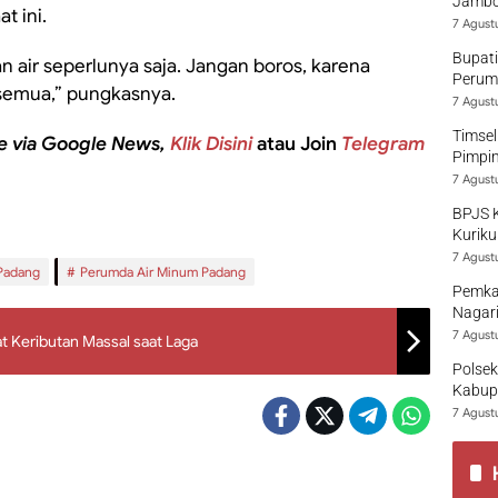
Jambo
t ini.
7 Agust
Bupati
ir seperlunya saja. Jangan boros, karena
Perumd
 semua,” pungkasnya.
7 Agust
Timsel
e via Google News,
Klik Disini
atau Join
Telegram
Pimpi
7 Agust
BPJS 
Kuriku
7 Agust
Padang
Perumda Air Minum Padang
Pemka
Nagari
7 Agust
bat Keributan Massal saat Laga
Polsek
Kabup
7 Agust