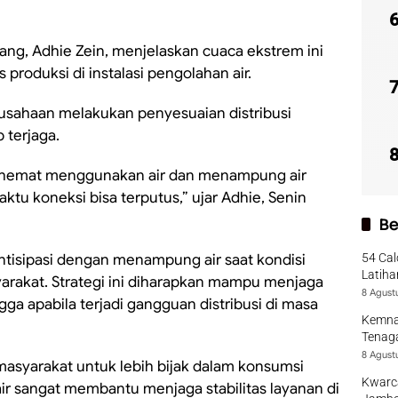
g, Adhie Zein, menjelaskan cuaca ekstrem ini
produksi di instalasi pengolahan air.
usahaan melakukan penyesuaian distribusi
 terjaga.
hemat menggunakan air dan menampung air
tu koneksi bisa terputus,” ujar Adhie, Senin
Be
tisipasi dengan menampung air saat kondisi
54 Cal
Latiha
yarakat. Strategi ini diharapkan mampu menjaga
8 Agust
gga apabila terjadi gangguan distribusi di masa
Kemna
Tenaga
8 Agust
masyarakat untuk lebih bijak dalam konsumsi
Kwarca
air sangat membantu menjaga stabilitas layanan di