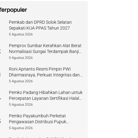
Terpopuler
Pemkab dan DPRD Solok Selatan
1
Sepakati KUA PPAS Tahun 2027
5 Agustus 2026
Pemprov Sumbar Kerahkan Alat Berat
2
Normalisasi Sungai Terdampak Banjir
Kuranji
5 Agustus 2026
Roni Aprianto Resmi Pimpin PWI
3
Dharmasraya, Perkuat Integritas dan
Kompetensi Jurnalis
5 Agustus 2026
Pemko Padang Hibahkan Lahan untuk
4
Percepatan Layanan Sertifikasi Halal
di Sumbar
5 Agustus 2026
Pemko Payakumbuh Perketat
5
Pengawasan Distribusi Pupuk
Bersubsidi bagi Petani Lokal
5 Agustus 2026