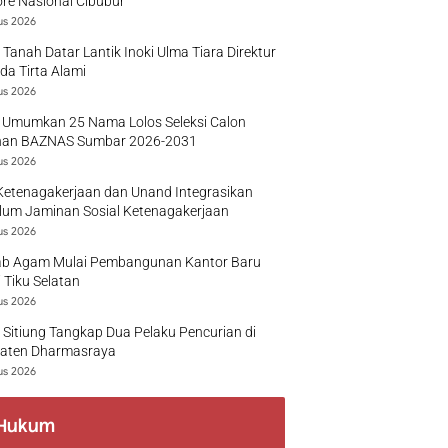
re Nasional Cibubur
us 2026
 Tanah Datar Lantik Inoki Ulma Tiara Direktur
a Tirta Alami
us 2026
 Umumkan 25 Nama Lolos Seleksi Calon
nan BAZNAS Sumbar 2026-2031
us 2026
Ketenagakerjaan dan Unand Integrasikan
lum Jaminan Sosial Ketenagakerjaan
us 2026
b Agam Mulai Pembangunan Kantor Baru
 Tiku Selatan
us 2026
 Sitiung Tangkap Dua Pelaku Pencurian di
aten Dharmasraya
us 2026
Hukum