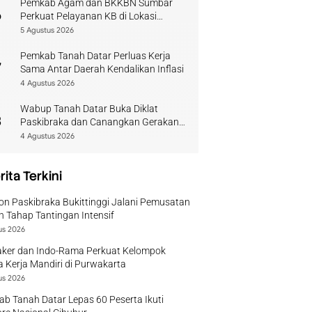
Pemkab Agam dan BKKBN Sumbar
6
Perkuat Pelayanan KB di Lokasi
Bencana
5 Agustus 2026
Pemkab Tanah Datar Perluas Kerja
7
Sama Antar Daerah Kendalikan Inflasi
4 Agustus 2026
Wabup Tanah Datar Buka Diklat
8
Paskibraka dan Canangkan Gerakan
Bendera
4 Agustus 2026
rita Terkini
on Paskibraka Bukittinggi Jalani Pemusatan
n Tahap Tantingan Intensif
us 2026
ker dan Indo-Rama Perkuat Kelompok
 Kerja Mandiri di Purwakarta
us 2026
b Tanah Datar Lepas 60 Peserta Ikuti