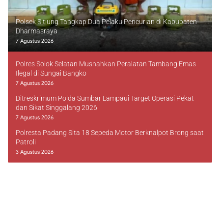
Polsek Sitiung Tangkap Dua Pelaku Pencurian di Kabupaten
Dharmasraya
7 Agustus 2026
Polres Solok Selatan Musnahkan Peralatan Tambang Emas
Ilegal di Sungai Bangko
7 Agustus 2026
Ditreskrimum Polda Sumbar Lampaui Target Operasi Pekat
dan Sikat Singgalang 2026
7 Agustus 2026
Polresta Padang Sita 18 Sepeda Motor Berknalpot Brong saat
Patroli
3 Agustus 2026