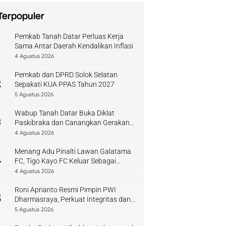
Terpopuler
Pemkab Tanah Datar Perluas Kerja
1
Sama Antar Daerah Kendalikan Inflasi
4 Agustus 2026
Pemkab dan DPRD Solok Selatan
2
Sepakati KUA PPAS Tahun 2027
5 Agustus 2026
Wabup Tanah Datar Buka Diklat
3
Paskibraka dan Canangkan Gerakan
Bendera
4 Agustus 2026
Menang Adu Pinalti Lawan Galatama
4
FC, Tigo Kayo FC Keluar Sebagai
Juara Piala Walikota Payakumbuh
4 Agustus 2026
Roni Aprianto Resmi Pimpin PWI
5
Dharmasraya, Perkuat Integritas dan
Kompetensi Jurnalis
5 Agustus 2026