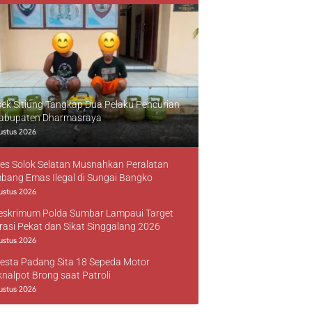
sek Sitiung Tangkap Dua Pelaku Pencurian
Kabupaten Dharmasraya
ustus 2026
res Solok Selatan Musnahkan Peralatan
bang Emas Ilegal di Sungai Bangko
ustus 2026
reskrimum Polda Sumbar Lampaui Target
rasi Pekat dan Sikat Singgalang 2026
ustus 2026
resta Padang Sita 18 Sepeda Motor
knalpot Brong saat Patroli
ustus 2026