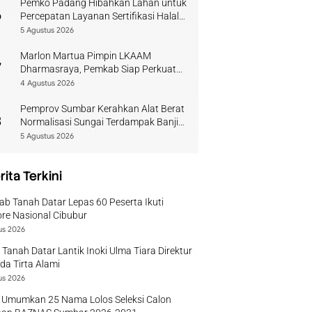
Pemko Padang Hibahkan Lahan untuk
6
Percepatan Layanan Sertifikasi Halal
di Sumbar
5 Agustus 2026
Marlon Martua Pimpin LKAAM
7
Dharmasraya, Pemkab Siap Perkuat
Sinergi Adat
4 Agustus 2026
Pemprov Sumbar Kerahkan Alat Berat
8
Normalisasi Sungai Terdampak Banjir
Kuranji
5 Agustus 2026
rita Terkini
b Tanah Datar Lepas 60 Peserta Ikuti
re Nasional Cibubur
us 2026
 Tanah Datar Lantik Inoki Ulma Tiara Direktur
a Tirta Alami
us 2026
 Umumkan 25 Nama Lolos Seleksi Calon