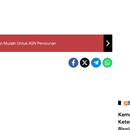
man Mudah Untuk ASN Pensiunan
Kemn
Kete
Bisn