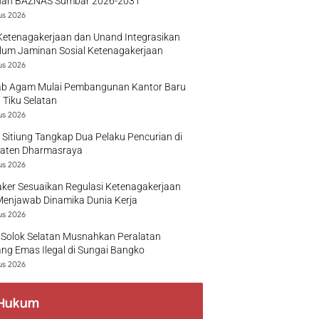
nan BAZNAS Sumbar 2026-2031
us 2026
Ketenagakerjaan dan Unand Integrasikan
lum Jaminan Sosial Ketenagakerjaan
us 2026
b Agam Mulai Pembangunan Kantor Baru
 Tiku Selatan
us 2026
 Sitiung Tangkap Dua Pelaku Pencurian di
aten Dharmasraya
us 2026
ker Sesuaikan Regulasi Ketenagakerjaan
Menjawab Dinamika Dunia Kerja
us 2026
 Solok Selatan Musnahkan Peralatan
g Emas Ilegal di Sungai Bangko
us 2026
Hukum