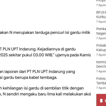
Pimpi
7 Agust
BPJS 
Kuriku
7 Agust
Pemka
kan N merupakan terduga pencuri isi gardu milik
Nagari
7 Agust
Polsek
PT PLN UPT Indarung. Kejadiannya di gardu
Kabup
025 sekitar pukul 03.00 WIB,” ujarnya pada Kamis
7 Agust
Kemna
Demi 
n laporan dari PT PLN UPT Indarung yang
7 Agust
si gardu berupa kabel tembaga.
Polres
Tamban
kehilangan isi gardu di sembilan titik dengan
7 Agust
 N sendiri mengaku baru lima kali melakukan aksi