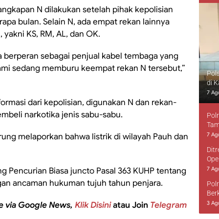
gkapan N dilakukan setelah pihak kepolisian
pa bulan. Selain N, ada empat rekan lainnya
i, yakni KS, RM, AL, dan OK.
 berperan sebagai penjual kabel tembaga yang
Kami sedang memburu keempat rekan N tersebut,”
Pol
di 
7 Ag
formasi dari kepolisian, digunakan N dan rekan-
beli narkotika jenis sabu-sabu.
Pol
Tam
7 Ag
rung melaporkan bahwa listrik di wilayah Pauh dan
Dit
Ope
7 Ag
ang Pencurian Biasa juncto Pasal 363 KUHP tentang
an ancaman hukuman tujuh tahun penjara.
Pol
Ber
3 Ag
e via Google News,
Klik Disini
atau Join
Telegram