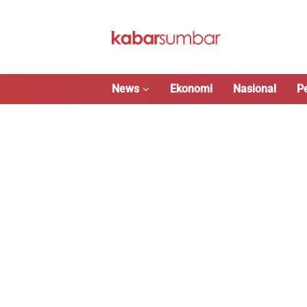
Langsung
ke
konten
News
Ekonomi
Nasional
P