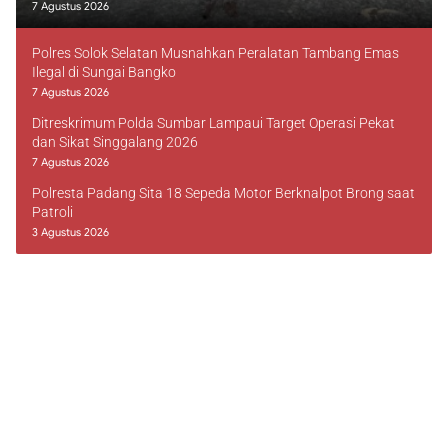
7 Agustus 2026
Polres Solok Selatan Musnahkan Peralatan Tambang Emas
Ilegal di Sungai Bangko
7 Agustus 2026
Ditreskrimum Polda Sumbar Lampaui Target Operasi Pekat
dan Sikat Singgalang 2026
7 Agustus 2026
Polresta Padang Sita 18 Sepeda Motor Berknalpot Brong saat
Patroli
3 Agustus 2026