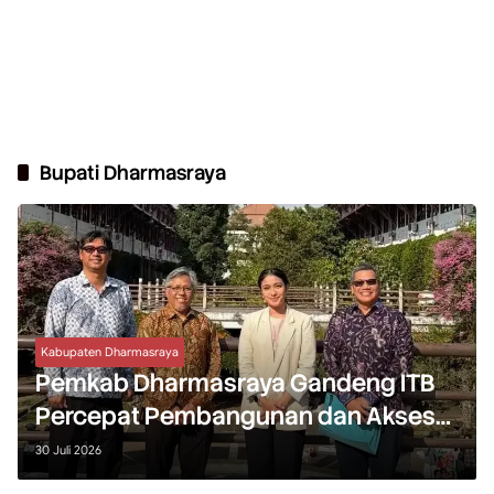
Bupati Dharmasraya
Kabupaten Dharmasraya
Pemkab Dharmasraya Gandeng ITB
Percepat Pembangunan dan Akses
Pendidikan
30 Juli 2026