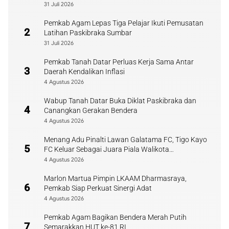
31 Juli 2026
Pemkab Agam Lepas Tiga Pelajar Ikuti Pemusatan
2
Latihan Paskibraka Sumbar
31 Juli 2026
Pemkab Tanah Datar Perluas Kerja Sama Antar
3
Daerah Kendalikan Inflasi
4 Agustus 2026
Wabup Tanah Datar Buka Diklat Paskibraka dan
4
Canangkan Gerakan Bendera
4 Agustus 2026
Menang Adu Pinalti Lawan Galatama FC, Tigo Kayo
5
FC Keluar Sebagai Juara Piala Walikota
Payakumbuh
4 Agustus 2026
Marlon Martua Pimpin LKAAM Dharmasraya,
6
Pemkab Siap Perkuat Sinergi Adat
4 Agustus 2026
Pemkab Agam Bagikan Bendera Merah Putih
7
Semarakkan HUT ke-81 RI