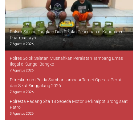
Polsek Sitiung Tangkap Dua Pelaku Pencurian di Kabupaten
Dharmasraya
7 Agustus 2026
Polres Solok Selatan Musnahkan Peralatan Tambang Emas
Ilegal di Sungai Bangko
7 Agustus 2026
Ditreskrimum Polda Sumbar Lampaui Target Operasi Pekat
dan Sikat Singgalang 2026
7 Agustus 2026
Polresta Padang Sita 18 Sepeda Motor Berknalpot Brong saat
Patroli
3 Agustus 2026