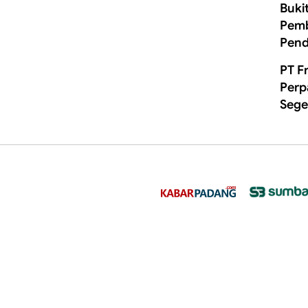
Buki
Pemb
Pend
PT F
Perp
Sege