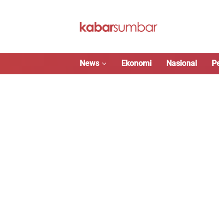
Langsung
ke
konten
News
Ekonomi
Nasional
P