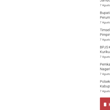
Jambo
7 Agust
Bupati
Perumd
7 Agust
Timsel
Pimpi
7 Agust
BPJS 
Kuriku
7 Agust
Pemka
Nagari
7 Agust
Polsek
Kabup
7 Agust