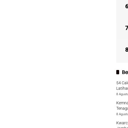
Be
54 Cal
Latiha
8 Agust
Kemna
Tenaga
8 Agust
Kwarca