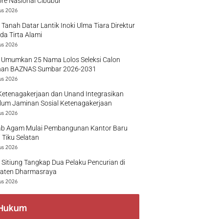
re Nasional Cibubur
us 2026
 Tanah Datar Lantik Inoki Ulma Tiara Direktur
a Tirta Alami
us 2026
 Umumkan 25 Nama Lolos Seleksi Calon
nan BAZNAS Sumbar 2026-2031
us 2026
Ketenagakerjaan dan Unand Integrasikan
lum Jaminan Sosial Ketenagakerjaan
us 2026
b Agam Mulai Pembangunan Kantor Baru
 Tiku Selatan
us 2026
 Sitiung Tangkap Dua Pelaku Pencurian di
aten Dharmasraya
us 2026
Hukum