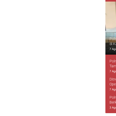
Pol
di 
7 Ag
Pol
Tam
7 Ag
Dit
Ope
7 Ag
Pol
Ber
3 Ag