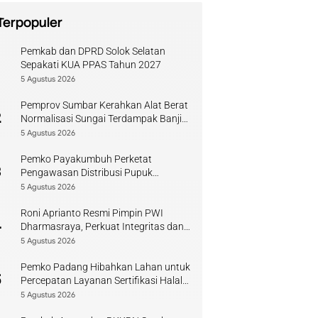
Terpopuler
Pemkab dan DPRD Solok Selatan
1
Sepakati KUA PPAS Tahun 2027
5 Agustus 2026
Pemprov Sumbar Kerahkan Alat Berat
2
Normalisasi Sungai Terdampak Banjir
Kuranji
5 Agustus 2026
Pemko Payakumbuh Perketat
3
Pengawasan Distribusi Pupuk
Bersubsidi bagi Petani Lokal
5 Agustus 2026
Roni Aprianto Resmi Pimpin PWI
4
Dharmasraya, Perkuat Integritas dan
Kompetensi Jurnalis
5 Agustus 2026
Pemko Padang Hibahkan Lahan untuk
5
Percepatan Layanan Sertifikasi Halal
di Sumbar
5 Agustus 2026