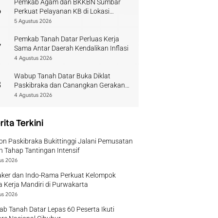
Pemkab Agam dan BKKBN Sumbar
6
Perkuat Pelayanan KB di Lokasi
Bencana
5 Agustus 2026
Pemkab Tanah Datar Perluas Kerja
7
Sama Antar Daerah Kendalikan Inflasi
4 Agustus 2026
Wabup Tanah Datar Buka Diklat
8
Paskibraka dan Canangkan Gerakan
Bendera
4 Agustus 2026
rita Terkini
on Paskibraka Bukittinggi Jalani Pemusatan
n Tahap Tantingan Intensif
us 2026
ker dan Indo-Rama Perkuat Kelompok
 Kerja Mandiri di Purwakarta
us 2026
b Tanah Datar Lepas 60 Peserta Ikuti