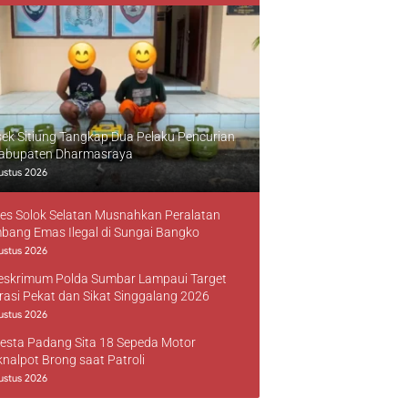
sek Sitiung Tangkap Dua Pelaku Pencurian
Kabupaten Dharmasraya
ustus 2026
res Solok Selatan Musnahkan Peralatan
bang Emas Ilegal di Sungai Bangko
ustus 2026
reskrimum Polda Sumbar Lampaui Target
rasi Pekat dan Sikat Singgalang 2026
ustus 2026
resta Padang Sita 18 Sepeda Motor
knalpot Brong saat Patroli
ustus 2026