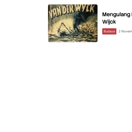
Mengulang 
Wijck
Budaya
2 Novem