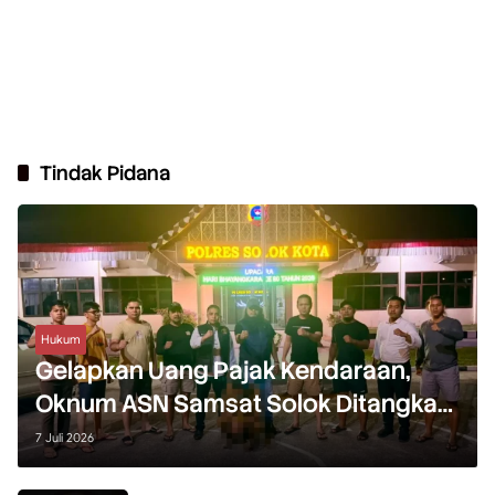
Tindak Pidana
Hukum
Gelapkan Uang Pajak Kendaraan,
Oknum ASN Samsat Solok Ditangkap
Polisi
7 Juli 2026