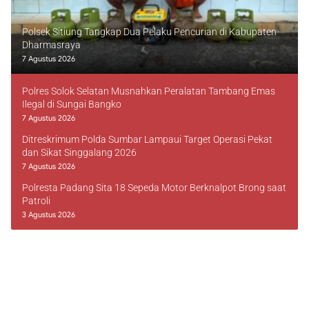
Polsek Sitiung Tangkap Dua Pelaku Pencurian di Kabupaten
Dharmasraya
7 Agustus 2026
Polres Solok Selatan Musnahkan Peralatan Tambang Emas
Ilegal di Sungai Bangko
7 Agustus 2026
Ditreskrimum Polda Sumbar Lampaui Target Operasi Pekat
dan Sikat Singgalang 2026
7 Agustus 2026
Polresta Padang Sita 18 Sepeda Motor Berknalpot Brong saat
Patroli
3 Agustus 2026