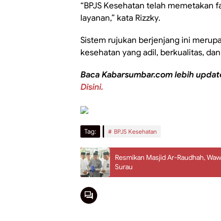
“BPJS Kesehatan telah memetakan f
layanan,” kata Rizzky.
Sistem rujukan berjenjang ini mer
kesehatan yang adil, berkualitas, dan
Baca Kabarsumbar.com lebih updat
Disini.
Tag:
BPJS Kesehatan
Resmikan Masjid Ar-Raudhah, Wa
Surau