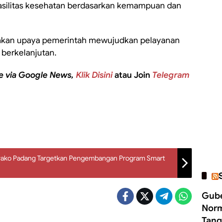
asilitas kesehatan berdasarkan kemampuan dan
upakan upaya pemerintah mewujudkan pelayanan
 berkelanjutan.
e via Google News,
Klik Disini
atau Join
Telegram
wako Padang Targetkan Pengembangan Program Smart
Gube
Norm
Tang