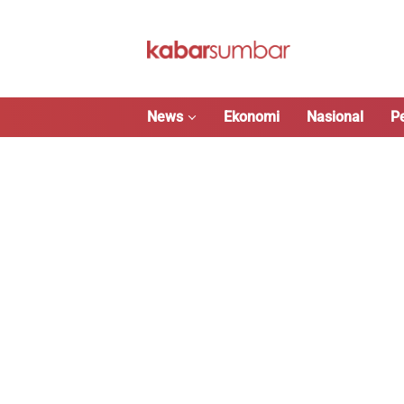
Langsung
ke
konten
News
Ekonomi
Nasional
P