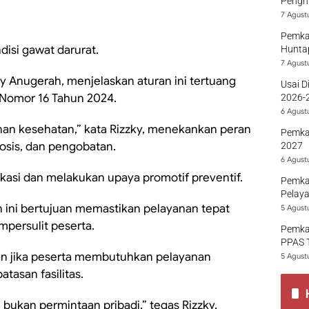
Penghu
7 Agust
Pemka
disi gawat darurat.
Hunta
7 Agust
 Anugerah, menjelaskan aturan ini tertuang
Usai D
 Nomor 16 Tahun 2024.
2026-2
Sumba
6 Agust
nan kesehatan,” kata Rizzky, menekankan peran
Pemka
osis, dan pengobatan.
2027
6 Agust
asi dan melakukan upaya promotif preventif.
Pemka
Pelaya
 ini bertujuan memastikan pelayanan tepat
5 Agust
mpersulit peserta.
Pemka
PPAS 
kan jika peserta membutuhkan pelayanan
5 Agust
atasan fasilitas.
 bukan permintaan pribadi,” tegas Rizzky.