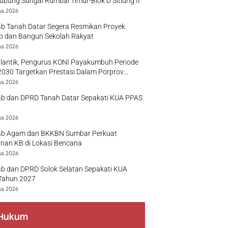
bung Sungai Rumbai Timur-Blok D Sitiung II
us 2026
b Tanah Datar Segera Resmikan Proyek
p dan Bangun Sekolah Rakyat
us 2026
ilantik, Pengurus KONI Payakumbuh Periode
030 Targetkan Prestasi Dalam Porprov
r
us 2026
b dan DPRD Tanah Datar Sepakati KUA PPAS
us 2026
b Agam dan BKKBN Sumbar Perkuat
nan KB di Lokasi Bencana
us 2026
b dan DPRD Solok Selatan Sepakati KUA
Tahun 2027
us 2026
Hukum