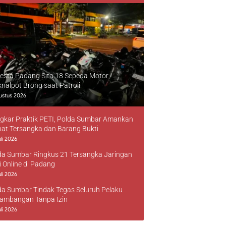
resta Padang Sita 18 Sepeda Motor
knalpot Brong saat Patroli
ustus 2026
gkar Praktik PETI, Polda Sumbar Amankan
at Tersangka dan Barang Bukti
li 2026
da Sumbar Ringkus 21 Tersangka Jaringan
i Online di Padang
li 2026
da Sumbar Tindak Tegas Seluruh Pelaku
ambangan Tanpa Izin
li 2026