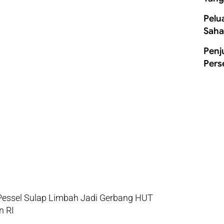
Pelu
Saha
Penj
Pers
Pessel Sulap Limbah Jadi Gerbang HUT
n RI