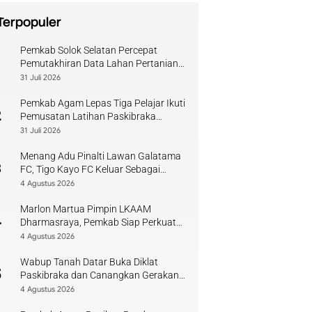
Terpopuler
Pemkab Solok Selatan Percepat
1
Pemutakhiran Data Lahan Pertanian
Pangan Berkelanjutan
31 Juli 2026
Pemkab Agam Lepas Tiga Pelajar Ikuti
2
Pemusatan Latihan Paskibraka
Sumbar
31 Juli 2026
Menang Adu Pinalti Lawan Galatama
3
FC, Tigo Kayo FC Keluar Sebagai
Juara Piala Walikota Payakumbuh
4 Agustus 2026
Marlon Martua Pimpin LKAAM
4
Dharmasraya, Pemkab Siap Perkuat
Sinergi Adat
4 Agustus 2026
Wabup Tanah Datar Buka Diklat
5
Paskibraka dan Canangkan Gerakan
Bendera
4 Agustus 2026