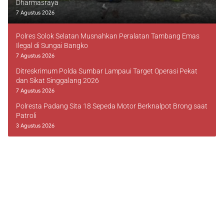
Dharmasraya
7 Agustus 2026
Polres Solok Selatan Musnahkan Peralatan Tambang Emas
Ilegal di Sungai Bangko
7 Agustus 2026
Ditreskrimum Polda Sumbar Lampaui Target Operasi Pekat
dan Sikat Singgalang 2026
7 Agustus 2026
Polresta Padang Sita 18 Sepeda Motor Berknalpot Brong saat
Patroli
3 Agustus 2026