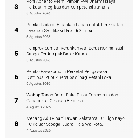
Roni Aprianto Resmi Pimpin PWI Dharmasraya,
3
Perkuat Integritas dan Kompetensi Jurnalis
5 Agustus 2026
Pemko Padang Hibahkan Lahan untuk Percepatan
4
Layanan Sertifikasi Halal di Sumbar
5 Agustus 2026
Pemprov Sumbar Kerahkan Alat Berat Normalisasi
5
Sungai Terdampak Banjir Kuranji
5 Agustus 2026
Pemko Payakumbuh Perketat Pengawasan
6
Distribusi Pupuk Bersubsidi bagi Petani Lokal
5 Agustus 2026
Wabup Tanah Datar Buka Diklat Paskibraka dan
7
Canangkan Gerakan Bendera
4 Agustus 2026
Menang Adu Pinalti Lawan Galatama FC, Tigo Kayo
8
FC Keluar Sebagai Juara Piala Walikota
Payakumbuh
4 Agustus 2026