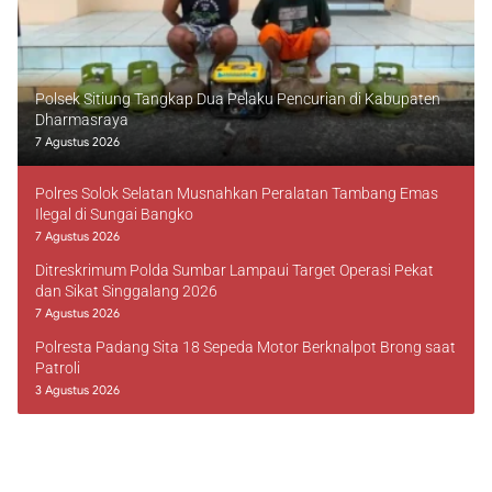
Polsek Sitiung Tangkap Dua Pelaku Pencurian di Kabupaten
Dharmasraya
7 Agustus 2026
Polres Solok Selatan Musnahkan Peralatan Tambang Emas
Ilegal di Sungai Bangko
7 Agustus 2026
Ditreskrimum Polda Sumbar Lampaui Target Operasi Pekat
dan Sikat Singgalang 2026
7 Agustus 2026
Polresta Padang Sita 18 Sepeda Motor Berknalpot Brong saat
Patroli
3 Agustus 2026