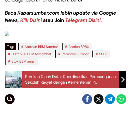
Baca Kabarsumbar.com lebih update via Google
News,
Klik Disini
atau Join
Telegram Disini.
Tag:
Antrean BBM Sumbar
Antrian SPBU
Distribusi BBM terhambat
Pemprov Sumbar
SPBU
Stok BBM aman
Pemkab Tanah Datar Koordinasikan Pembangunan
Sekolah Rakyat dengan Kementerian PU