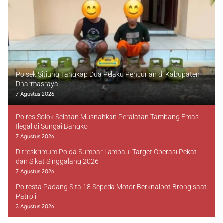
Polsek Sitiung Tangkap Dua Pelaku Pencurian di Kabupaten
Dharmasraya
7 Agustus 2026
Polres Solok Selatan Musnahkan Peralatan Tambang Emas
Ilegal di Sungai Bangko
7 Agustus 2026
Ditreskrimum Polda Sumbar Lampaui Target Operasi Pekat
dan Sikat Singgalang 2026
7 Agustus 2026
Polresta Padang Sita 18 Sepeda Motor Berknalpot Brong saat
Patroli
3 Agustus 2026