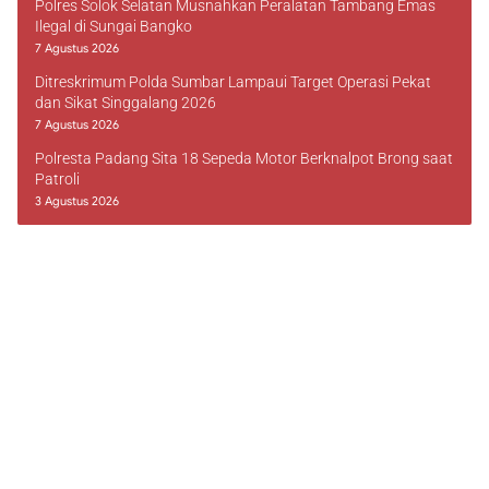
Polres Solok Selatan Musnahkan Peralatan Tambang Emas
Ilegal di Sungai Bangko
7 Agustus 2026
Ditreskrimum Polda Sumbar Lampaui Target Operasi Pekat
dan Sikat Singgalang 2026
7 Agustus 2026
Polresta Padang Sita 18 Sepeda Motor Berknalpot Brong saat
Patroli
3 Agustus 2026