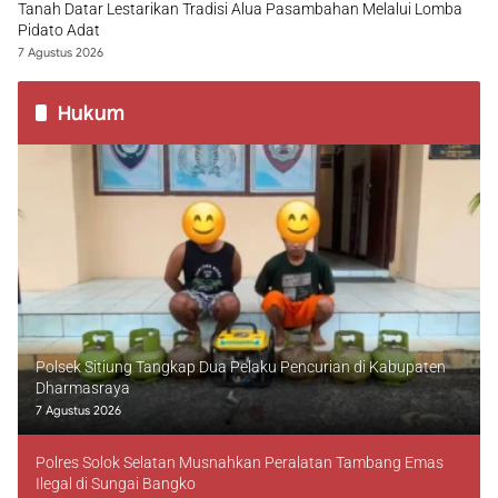
Tanah Datar Lestarikan Tradisi Alua Pasambahan Melalui Lomba
Pidato Adat
7 Agustus 2026
Hukum
Polsek Sitiung Tangkap Dua Pelaku Pencurian di Kabupaten
Dharmasraya
7 Agustus 2026
Polres Solok Selatan Musnahkan Peralatan Tambang Emas
Ilegal di Sungai Bangko