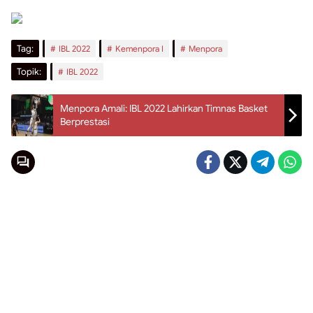
Tag:
IBL 2022
Kemenpora I
Menpora
Topik:
IBL 2022
Menpora Amali: IBL 2022 Lahirkan Timnas Basket
Berprestasi