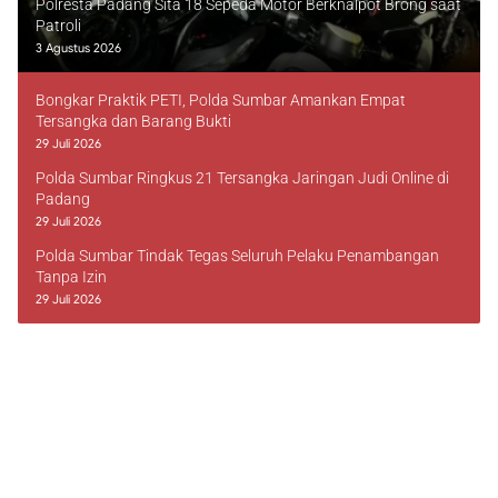
Polresta Padang Sita 18 Sepeda Motor Berknalpot Brong saat
Patroli
3 Agustus 2026
Bongkar Praktik PETI, Polda Sumbar Amankan Empat
Tersangka dan Barang Bukti
29 Juli 2026
Polda Sumbar Ringkus 21 Tersangka Jaringan Judi Online di
Padang
29 Juli 2026
Polda Sumbar Tindak Tegas Seluruh Pelaku Penambangan
Tanpa Izin
29 Juli 2026