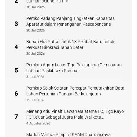
2
Latihan Jelang HUT RI
30 Juli 2026
Pemko Padang Panjang Tingkatkan Kapasitas
3
Aparatur dalam Penanganan Pascabencana
30 Juli 2026
Bupati Eka Putra Lantik 13 Pejabat Baru untuk
4
Perkuat Birokrasi Tanah Datar
30 Juli 2026
Pemkab Agam Lepas Tiga Pelajar Ikuti Pemusatan
5
Latihan Paskibraka Sumbar
31 Juli 2026
Pemkab Solok Selatan Percepat Pemutakhiran Data
6
Lahan Pertanian Pangan Berkelanjutan
31 Juli 2026
Menang Adu Pinalti Lawan Galatama FC, Tigo Kayo
7
FC Keluar Sebagai Juara Piala Walikota
Payakumbuh
4 Agustus 2026
Marlon Martua Pimpin LKAAM Dharmasraya,