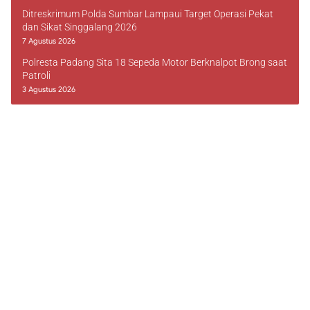
Ditreskrimum Polda Sumbar Lampaui Target Operasi Pekat
dan Sikat Singgalang 2026
7 Agustus 2026
Polresta Padang Sita 18 Sepeda Motor Berknalpot Brong saat
Patroli
3 Agustus 2026