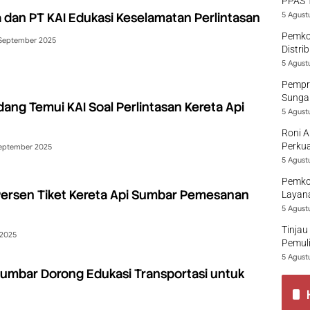
PPAS 
a dan PT KAI Edukasi Keselamatan Perlintasan
5 Agust
Pemko
September 2025
Distri
5 Agust
Pempro
Sungai
ng Temui KAI Soal Perlintasan Kereta Api
5 Agust
Roni A
Perkua
eptember 2025
5 Agust
Pemko
 Persen Tiket Kereta Api Sumbar Pemesanan
Layana
5 Agust
Tinjau
 2025
Pemuli
5 Agust
I Sumbar Dorong Edukasi Transportasi untuk