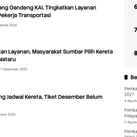
ng Gandeng KAI, Tingkatkan Layanan
ekerja Transportasi
Maret 2026
kan Layanan, Masyarakat Sumbar Pilih Kereta
 Nataru
31 Desember 2025
Be
Pemka
2027
ang Jadwal Kereta, Tiket Desember Belum
6 Agust
Pemka
mber 2025
Pelaya
5 Agust
Pemka