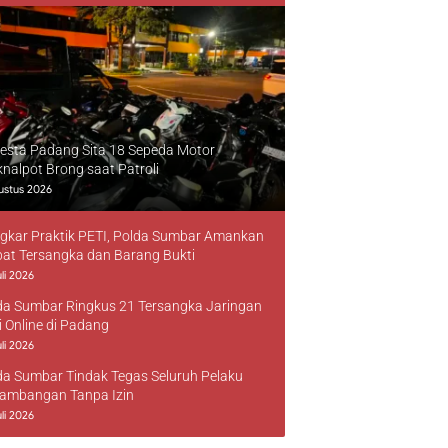
resta Padang Sita 18 Sepeda Motor
knalpot Brong saat Patroli
ustus 2026
gkar Praktik PETI, Polda Sumbar Amankan
at Tersangka dan Barang Bukti
li 2026
da Sumbar Ringkus 21 Tersangka Jaringan
i Online di Padang
li 2026
da Sumbar Tindak Tegas Seluruh Pelaku
ambangan Tanpa Izin
li 2026