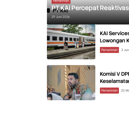
Pemerintah
PT KAI Percepat Reaktivasi
PT KAI
29 Juni 2026
KAI Servic
Lowongan Ke
Pemerintah
3 Jun
Komisi V DP
Keselamata
Pemerintah
22 M