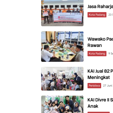
Jasa Raharj
Kota Padang
23 
Wawako Pada
Rawan
Kota Padang
9 S
KAI Jual 82
Meningkat
Peristiwa
27 Juni
KAI Divre I
Anak