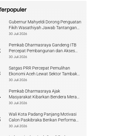
Terpopuler
Gubernur Mahyeldi Dorong Penguatan
1
Fikih Wasathiyah Jawab Tantangan
Keagamaan Kontemporer
30 Juli 2026
Pemkab Dharmasraya Gandeng ITB
2
Percepat Pembangunan dan Akses
Pendidikan
30 Juli 2026
Satgas PRR Percepat Pemulihan
3
Ekonomi Aceh Lewat Sektor Tambak
Kopi
30 Juli 2026
Pemkab Dharmasraya Ajak
4
Masyarakat Kibarkan Bendera Merah
Putih Sambut HUT RI
30 Juli 2026
Wali Kota Padang Panjang Motivasi
5
Calon Paskibraka Berikan Performa
Terbaik
30 Juli 2026