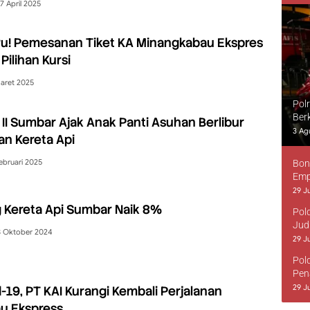
7 April 2025
ru! Pemesanan Tiket KA Minangkabau Ekspres
Pilihan Kursi
aret 2025
Pol
Ber
 II Sumbar Ajak Anak Panti Asuhan Berlibur
3 Ag
an Kereta Api
ebruari 2025
Bon
Emp
29 Ju
Kereta Api Sumbar Naik 8%
Pol
Jud
8 Oktober 2024
29 Ju
Pol
Pen
29 Ju
-19, PT KAI Kurangi Kembali Perjalanan
u Ekspress