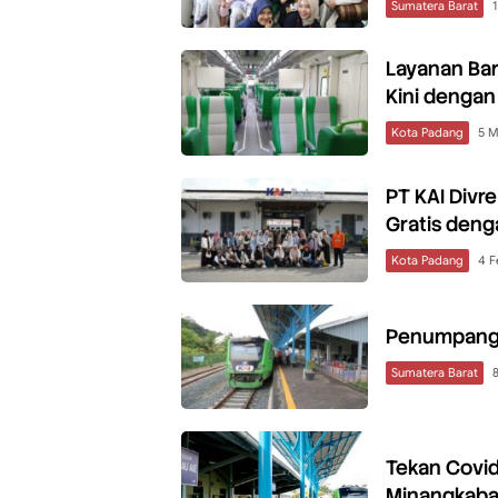
Sumatera Barat
1
Layanan Ba
Kini dengan 
Kota Padang
5 M
PT KAI Divre
Gratis deng
Kota Padang
4 F
Penumpang 
Sumatera Barat
Tekan Covid
Minangkaba