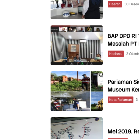
Daerah
30 Dese
BAP DPD RI 
Masalah PT 
Nasional
2 Oktob
Pariaman S
Museum Ker
Kota Pariaman
3
Mei 2019, R