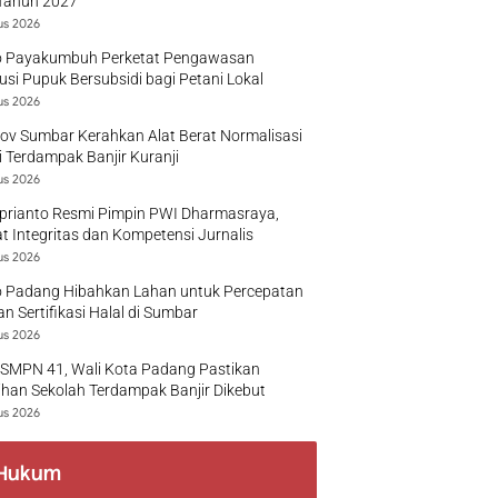
Tahun 2027
us 2026
 Payakumbuh Perketat Pengawasan
busi Pupuk Bersubsidi bagi Petani Lokal
us 2026
v Sumbar Kerahkan Alat Berat Normalisasi
 Terdampak Banjir Kuranji
us 2026
prianto Resmi Pimpin PWI Dharmasraya,
t Integritas dan Kompetensi Jurnalis
us 2026
 Padang Hibahkan Lahan untuk Percepatan
n Sertifikasi Halal di Sumbar
us 2026
 SMPN 41, Wali Kota Padang Pastikan
han Sekolah Terdampak Banjir Dikebut
us 2026
Hukum