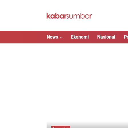
Langsung
ke
konten
News
Ekonomi
Nasional
P