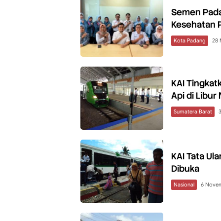
Semen Pada
Kesehatan P
Kota Padang
28 
KAI Tingkat
Api di Libur
Sumatera Barat
KAI Tata Ul
Dibuka
Nasional
6 Nove