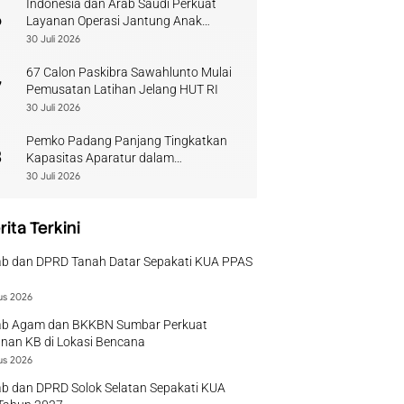
Indonesia dan Arab Saudi Perkuat
6
Layanan Operasi Jantung Anak
Sumbar
30 Juli 2026
67 Calon Paskibra Sawahlunto Mulai
7
Pemusatan Latihan Jelang HUT RI
30 Juli 2026
Pemko Padang Panjang Tingkatkan
8
Kapasitas Aparatur dalam
Penanganan Pascabencana
30 Juli 2026
rita Terkini
b dan DPRD Tanah Datar Sepakati KUA PPAS
us 2026
b Agam dan BKKBN Sumbar Perkuat
nan KB di Lokasi Bencana
us 2026
b dan DPRD Solok Selatan Sepakati KUA