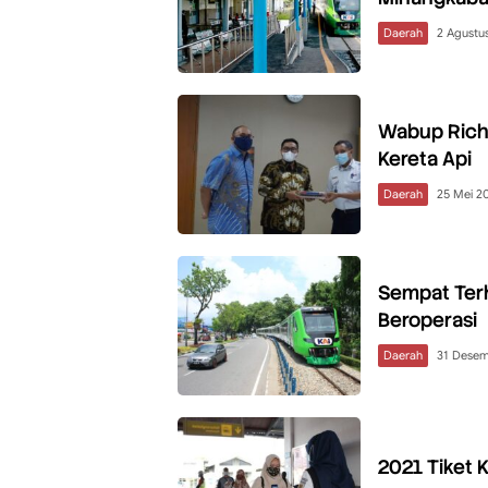
Daerah
2 Agustu
Wabup Richi
Kereta Api
Daerah
25 Mei 2
Sempat Terh
Beroperasi
Daerah
31 Dese
2021 Tiket 