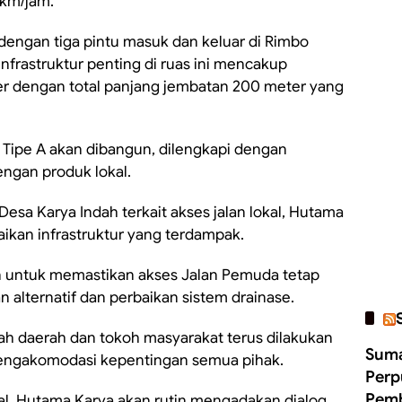
 km/jam.
engan tiga pintu masuk dan keluar di Rimbo
 Infrastruktur penting di ruas ini mencakup
r dengan total panjang jembatan 200 meter yang
a Tipe A akan dibangun, dilengkapi dengan
dengan produk lokal.
sa Karya Indah terkait akses jalan lokal, Hutama
kan infrastruktur yang terdampak.
sun untuk memastikan akses Jalan Pemuda tetap
 alternatif dan perbaikan sistem drainase.
ah daerah dan tokoh masyarakat terus dilakukan
Suma
mengakomodasi kepentingan semua pihak.
Perp
Pemb
al, Hutama Karya akan rutin mengadakan dialog