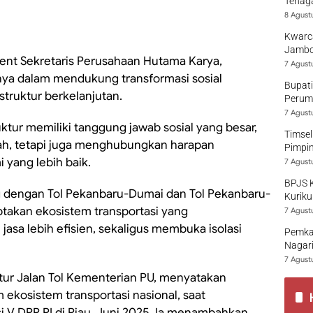
Tenaga
8 Agust
Kwarca
Jambo
ident Sekretaris Perusahaan Hutama Karya,
7 Agust
a dalam mendukung transformasi sosial
Bupati
truktur berkelanjutan.
Perumd
7 Agust
ktur memiliki tanggung jawab sosial yang besar,
Timsel
h, tetapi juga menghubungkan harapan
Pimpi
yang lebih baik.
7 Agust
BPJS 
g dengan Tol Pekanbaru-Dumai dan Tol Pekanbaru-
Kuriku
ptakan ekosistem transportasi yang
7 Agust
asa lebih efisien, sekaligus membuka isolasi
Pemka
Nagari
7 Agust
tur Jalan Tol Kementerian PU, menyatakan
m ekosistem transportasi nasional, saat
 V DPR RI di Riau, Juni 2025. Ia menambahkan,