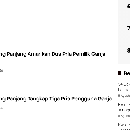
ng Panjang Amankan Dua Pria Pemilik Ganja
26
Be
54 Cal
Latiha
8 Agust
ng Panjang Tangkap Tiga Pria Pengguna Ganja
Kemna
26
Tenaga
8 Agust
Kwarca