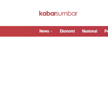
Langsung
ke
konten
News
Ekonomi
Nasional
P