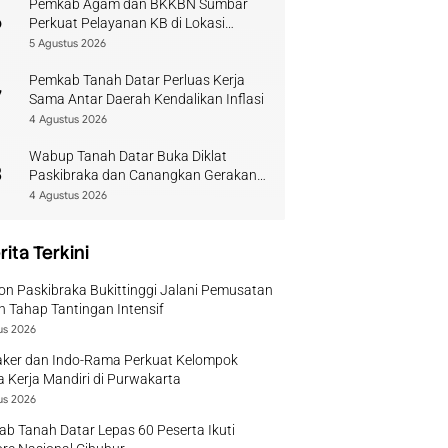
Pemkab Agam dan BKKBN Sumbar
6
Perkuat Pelayanan KB di Lokasi
Bencana
5 Agustus 2026
Pemkab Tanah Datar Perluas Kerja
7
Sama Antar Daerah Kendalikan Inflasi
4 Agustus 2026
Wabup Tanah Datar Buka Diklat
8
Paskibraka dan Canangkan Gerakan
Bendera
4 Agustus 2026
rita Terkini
on Paskibraka Bukittinggi Jalani Pemusatan
n Tahap Tantingan Intensif
us 2026
ker dan Indo-Rama Perkuat Kelompok
 Kerja Mandiri di Purwakarta
us 2026
b Tanah Datar Lepas 60 Peserta Ikuti