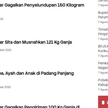
Jambo
r Gagalkan Penyelundupan 150 Kilogram
7 Agust
Bupati
Perumd
026
7 Agust
Timsel
Pimpi
7 Agust
r Sita dan Musnahkan 121 Kg Ganja
BPJS 
ber 2025
Kuriku
7 Agust
Pemka
Nagari
oba, Ayah dan Anak di Padang Panjang
7 Agust
Polsek
Kabup
ber 2025
7 Agust
 Gagalkan Pengiriman 100 Kg Ganja di