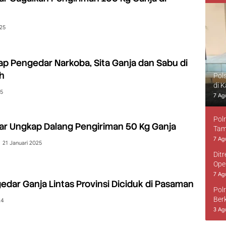
025
kap Pengedar Narkoba, Sita Ganja dan Sabu di
h
Pol
di 
25
7 Ag
Pol
r Ungkap Dalang Pengiriman 50 Kg Ganja
Tam
7 Ag
21 Januari 2025
Dit
Ope
7 Ag
dar Ganja Lintas Provinsi Diciduk di Pasaman
Pol
Ber
24
3 Ag