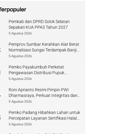
Terpopuler
Pemkab dan DPRD Solok Selatan
1
Sepakati KUA PPAS Tahun 2027
5 Agustus 2026
Pemprov Sumbar Kerahkan Alat Berat
2
Normalisasi Sungai Terdampak Banjir
Kuranji
5 Agustus 2026
Pemko Payakumbuh Perketat
3
Pengawasan Distribusi Pupuk
Bersubsidi bagi Petani Lokal
5 Agustus 2026
Roni Aprianto Resmi Pimpin PWI
4
Dharmasraya, Perkuat Integritas dan
Kompetensi Jurnalis
5 Agustus 2026
Pemko Padang Hibahkan Lahan untuk
5
Percepatan Layanan Sertifikasi Halal
di Sumbar
5 Agustus 2026