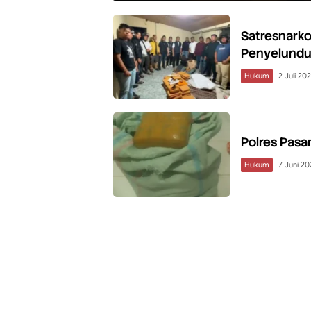
Satresnarko
Penyelundu
Hukum
2 Juli 20
Polres Pasa
Hukum
7 Juni 20