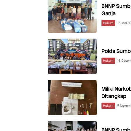
BNNP Sumba
Ganja
Hukum
13 Mei 2
Polda Sumba
Hukum
13 Desem
Miliki Nark
Ditangkap
Hukum
9 Novem
BNNP Sumbar