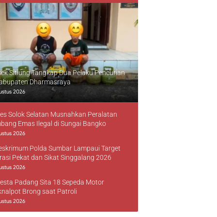
sek Sitiung Tangkap Dua Pelaku Pencurian
Kabupaten Dharmasraya
ustus 2026
res Solok Selatan Musnahkan Peralatan
bang Emas Ilegal di Sungai Bangko
ustus 2026
reskrimum Polda Sumbar Lampaui Target
rasi Pekat dan Sikat Singgalang 2026
ustus 2026
resta Padang Sita 18 Sepeda Motor
knalpot Brong saat Patroli
ustus 2026