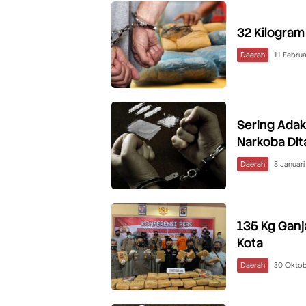
32 Kilogram
Daerah
11 Februa
Sering Ada
Narkoba Dit
Daerah
8 Januari
135 Kg Ganj
Kota
Daerah
30 Oktob