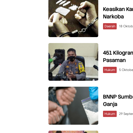
Keasikan Ka
Narkoba
Daerah
18 Oktob
451 Kilogra
Pasaman
Hukum
5 Oktobe
BNNP Sumba
Ganja
Hukum
29 Sept