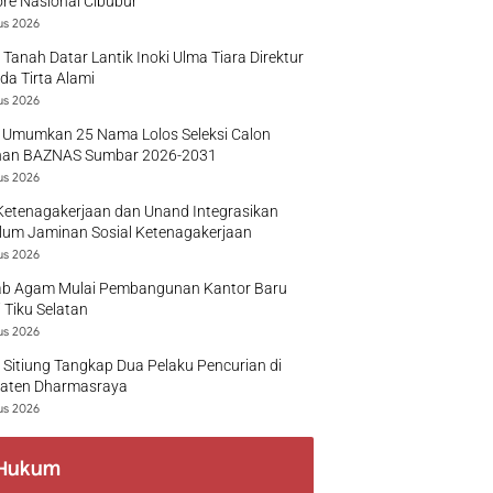
re Nasional Cibubur
us 2026
 Tanah Datar Lantik Inoki Ulma Tiara Direktur
a Tirta Alami
us 2026
 Umumkan 25 Nama Lolos Seleksi Calon
nan BAZNAS Sumbar 2026-2031
us 2026
Ketenagakerjaan dan Unand Integrasikan
lum Jaminan Sosial Ketenagakerjaan
us 2026
b Agam Mulai Pembangunan Kantor Baru
 Tiku Selatan
us 2026
 Sitiung Tangkap Dua Pelaku Pencurian di
aten Dharmasraya
us 2026
Hukum