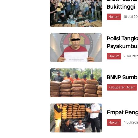
Bukittinggi
Hukum
18 Juli 2
Polisi Tang
Payakumbu
Hukum
2 Juli 20
BNNP Sumba
Kabupaten Agam
Empat Penge
Hukum
4 Juli 20