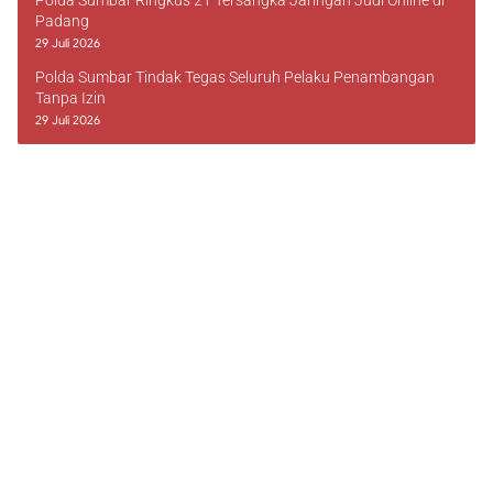
Polda Sumbar Ringkus 21 Tersangka Jaringan Judi Online di
Padang
29 Juli 2026
Polda Sumbar Tindak Tegas Seluruh Pelaku Penambangan
Tanpa Izin
29 Juli 2026